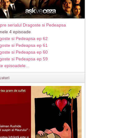
pre serialul Dragoste si Pedeapsa
imele 4 episoade
goste si Pedeapsa ep 62
goste si Pedeapsa ep 61
goste si Pedeapsa ep 60
goste si Pedeapsa ep 59
te episoadele...
caturi