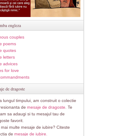
imba engleza
ous couples
e poems
e quotes
 letters
e advices
s for love
commandments
je de dragoste
 lungul timpului, am construit o colectie
resionanta de
mesaje de dragoste
. Te
itam sa adaugi si tu mesajul tau de
oste favorit.
i mai multe mesaje de iubire? Citeste
ectia de
mesaje de iubire.