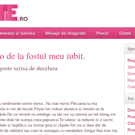
nezeu si Iubirea
Mesaje de dragoste
Poezii
Citate
Spir
 de la fostul meu iubit.
Rug
goste scrisa de decelusa
Spir
Dum
Mar
Col
Voi 
a sentimente simte inima...Nu mai rezist.Plecarea ta ma
a in mii de bucati.Peste tot cioburi aluneca si nimeni nu le
Dec
dule.De ce nimeni nu intelege ca ele vor sa ramina un tot intreg,vor
Poe
tine doar tie sumpa mea papusica.Te iubesc la nebune si o sa-mi
Cit
ele si noptile;o sa numar pina si clipele.Îmi va vi dare dor de
Pov
ti de iubitelul tau care te asteapta cu nerabdare.Singur fara tine ma