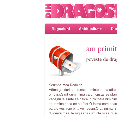
Rugaciuni
Spiritualitate
Dum
am primito
poveste de dra
Scumpa mea Rodolifa.
Atitea ganduri ami roesc in mintea mea,atite
omoara.Simt cum inima ca un cristal,se sfarim
vede,nu le simte.Le calca in picioare nimicin
sa ramina ceea ce au fost-O inima care apar
para o vesnicie pina vei reveni.O sa numar zil
dulceata mea.Te rog sa fii cuminte si sa nu ui