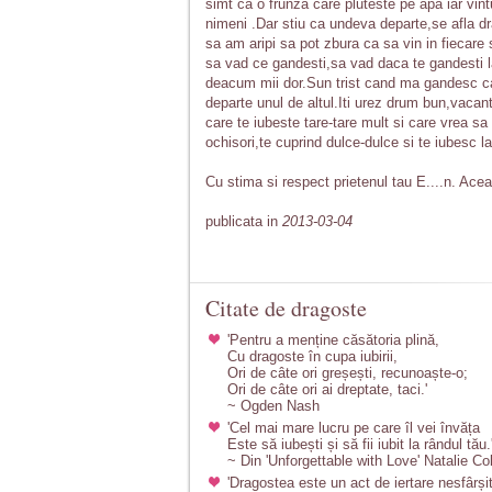
simt ca o frunza care pluteste pe apa iar vi
nimeni .Dar stiu ca undeva departe,se afla 
sa am aripi sa pot zbura ca sa vin in fiecare 
sa vad ce gandesti,sa vad daca te gandesti la
deacum mii dor.Sun trist cand ma gandesc ca 
departe unul de altul.Iti urez drum bun,vacant
care te iubeste tare-tare mult si care vrea sa
ochisori,te cuprind dulce-dulce si te iubesc 
Cu stima si respect prietenul tau E....n. Aceas
publicata in
2013-03-04
Citate de dragoste
'Pentru a menține căsătoria plină,
Cu dragoste în cupa iubirii,
Ori de câte ori greșești, recunoaște-o;
Ori de câte ori ai dreptate, taci.'
~ Ogden Nash
'Cel mai mare lucru pe care îl vei învăța
Este să iubești și să fii iubit la rândul tău.
~ Din 'Unforgettable with Love' Natalie Co
'Dragostea este un act de iertare nesfârșit