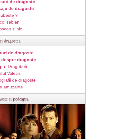
isori de dragoste
aje de dragoste
iubeste ?
col sabian
oscop zilnic
si dragostea
suri de dragoste
i despre dragoste
pre Dragobete
tul Valetin
ografii de dragoste
e amuzante
oste si pedeapsa