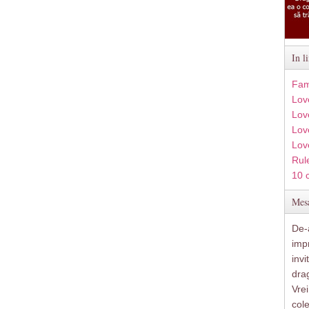
In l
Fam
Lov
Lov
Love
Lov
Rule
10 
Mesa
De-a
imp
inv
drag
Vre
col