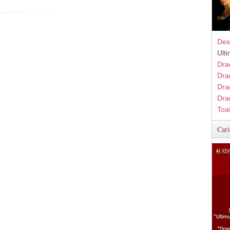
Des
Ult
Dra
Dra
Dra
Dra
Toa
Cari