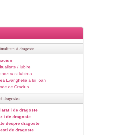
itualitate si dragoste
aciuni
itualitate / Iubire
nezeu si Iubirea
ea Evanghelie a lui Ioan
inde de Craciun
si dragostea
laratii de dragoste
zii de dragoste
ate despre dragoste
esti de dragoste