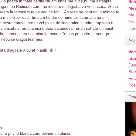
ntul o poarta in toate partile.Nu am unde ma duce,nu ma asteapta
Scr
draga mea Rodicuta care ma iubeste si degraba va veni acasa.Vreau
Mes
seara la fereastra ta,sa vad ce faci...As vrea sa patrund in mintea ta
Ma 
 mine.Sper ca si tie sa-ti fie dor de mine.Eu scriu acuma si
Ora
peste catevai ore tu vei pleca de linga mine si atita timp vom fi
Hor
a placuta si nu uita nici o data ca undeva intr-un sat sta un baiat
 fie impreuna cu tine pina la moarte.Te pup pe gurita,te sarut pe
la nebunie dragostea mea..
Noi 
ta dragoste a durat 4 ani!!!!!!!!!
Ver
Ide
Des
Sfan
Fot
Poz
Drag
'
le
ă, o privire blândă care devine un obicei.'