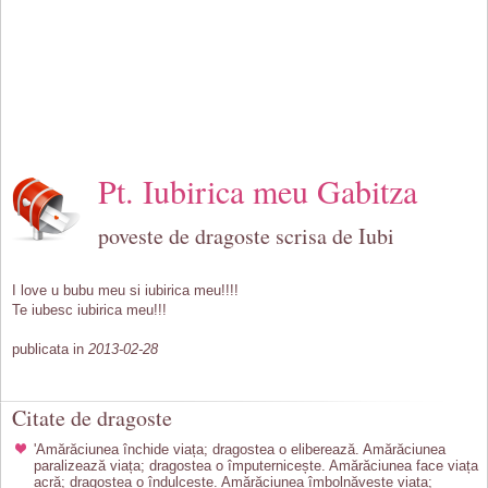
Pt. Iubirica meu Gabitza
poveste de dragoste scrisa de Iubi
I love u bubu meu si iubirica meu!!!!
Te iubesc iubirica meu!!!
publicata in
2013-02-28
Citate de dragoste
'Amărăciunea închide viața; dragostea o eliberează. Amărăciunea
paralizează viața; dragostea o împuternicește. Amărăciunea face viața
acră; dragostea o îndulcește. Amărăciunea îmbolnăvește viața;