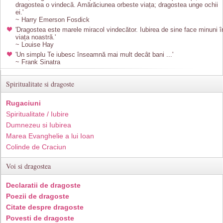
dragostea o vindecă. Amărăciunea orbeste viața; dragostea unge ochii
ei.'
~ Harry Emerson Fosdick
'Dragostea este marele miracol vindecător. Iubirea de sine face minuni î
viața noastră.'
~ Louise Hay
'Un simplu Te iubesc înseamnă mai mult decât bani ...'
~ Frank Sinatra
Spiritualitate si dragoste
Rugaciuni
Spiritualitate / Iubire
Dumnezeu si Iubirea
Marea Evanghelie a lui Ioan
Colinde de Craciun
Voi si dragostea
Declaratii de dragoste
Poezii de dragoste
Citate despre dragoste
Povesti de dragoste