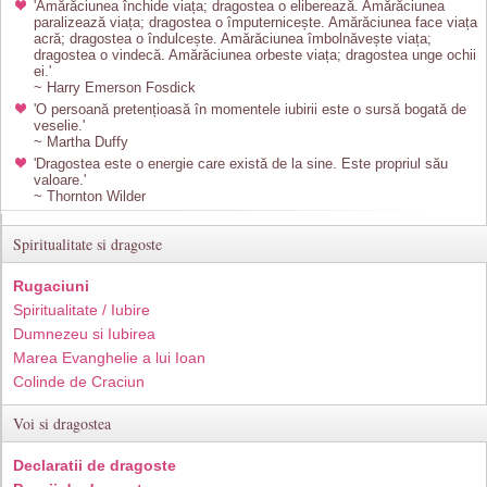
'Amărăciunea închide viața; dragostea o eliberează. Amărăciunea
paralizează viața; dragostea o împuternicește. Amărăciunea face viața
acră; dragostea o îndulcește. Amărăciunea îmbolnăvește viața;
dragostea o vindecă. Amărăciunea orbeste viața; dragostea unge ochii
ei.'
~ Harry Emerson Fosdick
'O persoană pretențioasă în momentele iubirii este o sursă bogată de
veselie.'
~ Martha Duffy
'Dragostea este o energie care există de la sine. Este propriul său
valoare.'
~ Thornton Wilder
Spiritualitate si dragoste
Rugaciuni
Spiritualitate / Iubire
Dumnezeu si Iubirea
Marea Evanghelie a lui Ioan
Colinde de Craciun
Voi si dragostea
Declaratii de dragoste