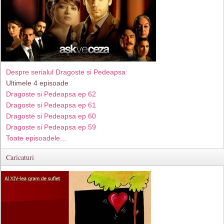
Despre serialul Dragoste si Pedeapsa
Ultimele 4 episoade
Dragoste si Pedeapsa ep 62
Dragoste si Pedeapsa ep 61
Dragoste si Pedeapsa ep 60
Dragoste si Pedeapsa ep 59
Toate episoadele...
Caricaturi