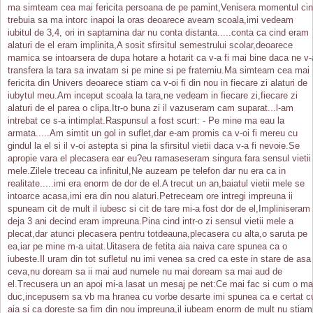
ma simteam cea mai fericita persoana de pe pamint,Venisera momentul ci
trebuia sa ma intorc inapoi la oras deoarece aveam scoala,imi vedeam
iubitul de 3,4, ori in saptamina dar nu conta distanta.....conta ca cind eram
alaturi de el eram implinita,A sosit sfirsitul semestrului scolar,deoarece
mamica se intoarsera de dupa hotare a hotarit ca v-a fi mai bine daca ne v-
transfera la tara sa invatam si pe mine si pe fratemiu.Ma simteam cea mai
fericita din Univers deoarece stiam ca v-oi fi din nou in fiecare zi alaturi de
iubytul meu.Am inceput scoala la tara,ne vedeam in fiecare zi,fiecare zi
alaturi de el parea o clipa.Itr-o buna zi il vazuseram cam suparat...l-am
intrebat ce s-a intimplat.Raspunsul a fost scurt: - Pe mine ma eau la
armata.....Am simtit un gol in suflet,dar e-am promis ca v-oi fi mereu cu
gindul la el si il v-oi astepta si pina la sfirsitul vietii daca v-a fi nevoie.Se
apropie vara el plecasera ear eu?eu ramaseseram singura fara sensul vietii
mele.Zilele treceau ca infinitul,Ne auzeam pe telefon dar nu era ca in
realitate.....imi era enorm de dor de el.A trecut un an,baiatul vietii mele se
intoarce acasa,imi era din nou alaturi.Petreceam ore intregi impreuna ii
spuneam cit de mult il iubesc si cit de tare mi-a fost dor de el,Impliniseram
deja 3 ani decind eram impreuna.Pina cind intr-o zi sensul vietii mele a
plecat,dar atunci plecasera pentru totdeauna,plecasera cu alta,o saruta pe
ea,iar pe mine m-a uitat.Uitasera de fetita aia naiva care spunea ca o
iubeste.Il uram din tot sufletul nu imi venea sa cred ca este in stare de asa
ceva,nu doream sa ii mai aud numele nu mai doream sa mai aud de
el.Trecusera un an apoi mi-a lasat un mesaj pe net:Ce mai fac si cum o ma
duc,incepusem sa vb ma hranea cu vorbe desarte imi spunea ca e certat c
aia si ca doreste sa fim din nou impreuna,il iubeam enorm de mult nu stiam