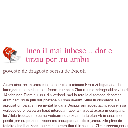
Inca il mai iubesc....dar e
tirziu pentru ambii
poveste de dragoste scrisa de Nicoli
Acum cinci ani in urma mi s-a intimplat o minune.Era o zi friguroasa de
iarna,dar in acelasi timp si foarte frumoasa.Ziua tuturor indragostitilor,ziua 
14 februarie.Eram cu unul din verisorii mei la tara la discoteca,deoarece
eram cam noua prin sat prietene nu prea aveam.Stind in discoteca s-a
apropiat un baiat si m-a invitat la dans.Desigur am acceptat,incepusem sa
vorbesc cu el parea un baiat interesant,apoi am plecat acasa in compania
lui.Zilele treceau mereu ne vedeam ne auzeam la telefon,vb in orice mod
posibil,ear eu pe zi ce trecea ma indragosteam de el,urmau zile pline de
fericire cind ii auzeam numele sinteam fluturi in stomac.Zilele treceau,ear e