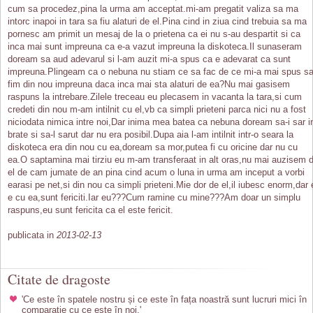
cum sa procedez,pina la urma am acceptat.mi-am pregatit valiza sa ma
intorc inapoi in tara sa fiu alaturi de el.Pina cind in ziua cind trebuia sa ma
pornesc am primit un mesaj de la o prietena ca ei nu s-au despartit si ca
inca mai sunt impreuna ca e-a vazut impreuna la diskoteca.Il sunaseram
doream sa aud adevarul si l-am auzit mi-a spus ca e adevarat ca sunt
impreuna.Plingeam ca o nebuna nu stiam ce sa fac de ce mi-a mai spus s
fim din nou impreuna daca inca mai sta alaturi de ea?Nu mai gasisem
raspuns la intrebare.Zilele treceau eu plecasem in vacanta la tara,si cum
credeti din nou m-am intilnit cu el,vb ca simpli prieteni parca nici nu a fost
niciodata nimica intre noi,Dar inima mea batea ca nebuna doream sa-i sar i
brate si sa-l sarut dar nu era posibil.Dupa aia l-am intilnit intr-o seara la
diskoteca era din nou cu ea,doream sa mor,putea fi cu oricine dar nu cu
ea.O saptamina mai tirziu eu m-am transferaat in alt oras,nu mai auzisem 
el de cam jumate de an pina cind acum o luna in urma am inceput a vorbi
earasi pe net,si din nou ca simpli prieteni.Mie dor de el,il iubesc enorm,dar 
e cu ea,sunt fericiti.Iar eu???Cum ramine cu mine???Am doar un simplu
raspuns,eu sunt fericita ca el este fericit.
publicata in
2013-02-13
Citate de dragoste
'Ce este în spatele nostru și ce este în fața noastră sunt lucruri mici în
comparație cu ce este în noi.'