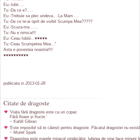
Eu;-Iubii.....
Tu:-Da ce e?.....
Eu:-Trebuie sa plec undeva....La Mam.....
Tu:-De ce te-ai oprit de vorbit Scumpa Mea?????
Eu:-Scuza-ma.......
Tu:-Nu e nimica!!!
Eu:-Ceau Iubiiii...♥♥♥♥♥
Tu:-Ceau Scumpetea Mea..."
Asta e povestea noastra!!!!
♥♥♥♥♥♥♥♥♥♥
publicata in
2013-01-28
Citate de dragoste
'Viața fără dragoste este ca un copac
Fără floare și fructe.'
~ Kahlil Gibran
'Este imposibil să te căiești pentru dragoste. Păcatul dragostei nu există
~ Muriel Spark
'Dragostea este marele miracol vindecător. Iubirea de sine face minuni î