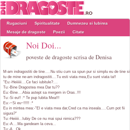
Rugaciuni
Spiritualitate
Dumnezeu si Iubirea
Mesaje de dragoste
Poezii
Citate
Noi Doi...
poveste de dragoste scrisa de Denisa
M-am indragostiti de tine.....Nu stiu cum sa spun pur si simplu eu de tine si
tu de mine ne-am indragostiti....Tu esti viata mea,Eu sunt viata ta!!
"Eu:-Heiiiiii....Ce faci iubitule?....
Tu:-Bine Dragostea mea Dar tu??
Eu:-Bine....Abia astept sa mergem in Oras..!!!
Tu:-Si eu!! :* Te pup Iubita Mea!!!
Eu:-~Si eu~!!!!! :*
Eu in mintea mea:-"El e viata mea dar,Cred ca ma inseala.....Cum pot fii
sigura?"
Tu:-Heiiiii...Iubiy De ce nu mai spui nimica???
Eu:-A....Ma gandeam la ceva...
Tu:-A...Ok.