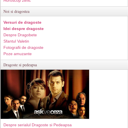
Horoscop zilnic
Noi si dragostea
Versuri de dragoste
Idei despre dragoste
Despre Dragobete
Sfantul Valetin
Fotografii de dragoste
Poze amuzante
Dragoste si pedeapsa
Despre serialul Dragoste si Pedeapsa