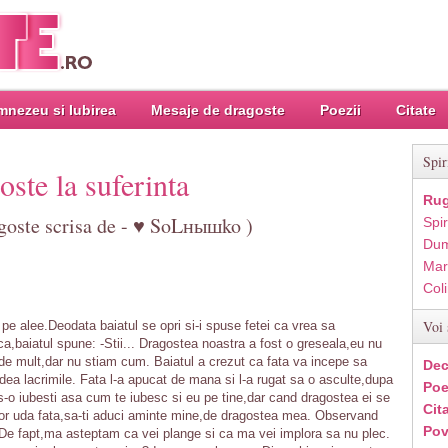
nezeu si Iubirea
Mesaje de dragoste
Poezii
Citate
Spir
oste la suferinta
Rug
agoste scrisa de - ♥ SoLнышko )
Spir
Dum
Mar
Col
Voi 
u pe alee.Deodata baiatul se opri si-i spuse fetei ca vrea sa
,baiatul spune: -Stii... Dragostea noastra a fost o greseala,eu nu
de mult,dar nu stiam cum. Baiatul a crezut ca fata va incepe sa
Dec
edea lacrimile. Fata l-a apucat de mana si l-a rugat sa o asculte,dupa
Poe
 s-o iubesti asa cum te iubesc si eu pe tine,dar cand dragostea ei se
Cit
ti vor uda fata,sa-ti aduci aminte mine,de dragostea mea. Observand
Pov
: -De fapt,ma asteptam ca vei plange si ca ma vei implora sa nu plec.