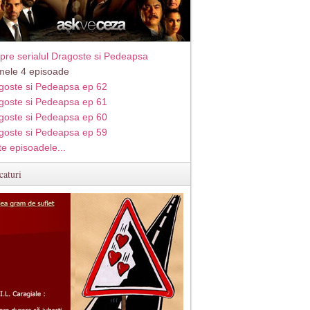
pre serialul Dragoste si Pedeapsa
imele 4 episoade
goste si Pedeapsa ep 62
goste si Pedeapsa ep 61
goste si Pedeapsa ep 60
goste si Pedeapsa ep 59
te episoadele...
caturi