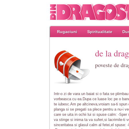
Rugaciuni
Spiritualitate
Dum
de la drag
poveste de dr
Intr-o zi de vara un baiat si o fata se plimba
vorbeasca cu ea.Dupa ce luase loc pe o banca
te iubesc.Am pe altcineva,vroiam sa-ti spun 
planga si se pregati sa plece pentru a nu-i v
care se uita in ochii lui si spuse calm: -Sper
va stinge si inima ta va suferi,si lacrimile-
sinceritatea si glasul calm al fetei,el spuse