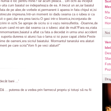
a numai e loc pentru mine? Iar acum pleaca... Din ochi au inceput
Scr
se uita cum baiatul se indeparteaza de ea. A trecut un an,iar baiatul
Mes
ta de pe alee,de vorbele ei,permanent ii aparea in fata chipul ei,isi
Ma 
etrecute impreuna.Intr-un moment isi dadu seama ca o iubea si ca
Ora
it o gasi,dar era prea tarziu.O gasi intr-o biserica,inconjurata de
Hor
acrimi in ochi.Se aprope de sicriu si o vazu neinsufletita. -Doamne,de
i acum cand mi-am dat seama ca o iubesc atat de mult?Fara ea,viata
inmormantare,baiatul a aflat ca fata a decedat in urma unui accident
Noi 
 suporta durerea si atunci lua o lama si isi puse capat zilelor.Peste
time de oameni,era sicriul baiatului. Mormantul tanarului era alaturi
Ver
ment pe care scria"Vom fi pe veci alaturi!"
Ide
Des
Sfan
Fot
Poz
Drag
cât bani ...'
 Dă ... puterea de a vedea prin farmecul propriu și totuși să nu fii