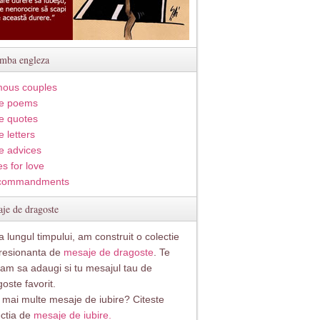
imba engleza
ous couples
e poems
e quotes
 letters
e advices
s for love
commandments
je de dragoste
 lungul timpului, am construit o colectie
resionanta de
mesaje de dragoste
. Te
itam sa adaugi si tu mesajul tau de
oste favorit.
i mai multe mesaje de iubire? Citeste
ectia de
mesaje de iubire.