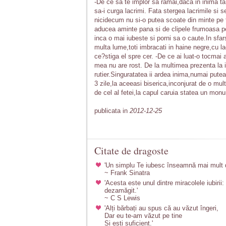
-De ce sa te implor sa ramai,daca in inima t
sa-i curga lacrimi. Fata stergea lacrimile si 
nicidecum nu si-o putea scoate din minte pe fa
aducea aminte pana si de clipele frumoasa p
inca o mai iubeste si porni sa o caute.In sfars
multa lume,toti imbracati in haine negre,cu l
ce?stiga el spre cer. -De ce ai luat-o tocma
mea nu are rost. De la multimea prezenta la 
rutier.Singuratatea ii ardea inima,numai putea
3 zile,la aceeasi biserica,inconjurat de o mul
de cel al fetei,la capul caruia statea un monu
publicata in
2012-12-25
Citate de dragoste
'Un simplu Te iubesc înseamnă mai mult de
~ Frank Sinatra
'Acesta este unul dintre miracolele iubirii:
dezamăgit.'
~ C S Lewis
'Alți bărbați au spus că au văzut îngeri,
Dar eu te-am văzut pe tine
Și ești suficient.'