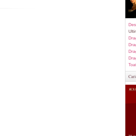
Des
Ult
Dra
Dra
Dra
Dra
Toa
Cari