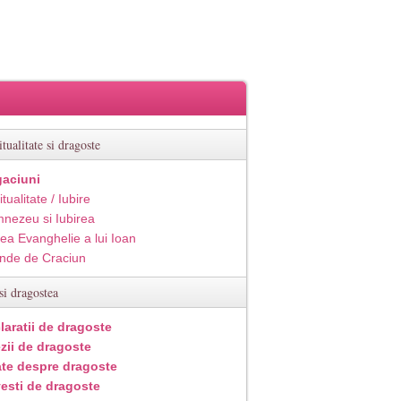
itualitate si dragoste
aciuni
itualitate / Iubire
nezeu si Iubirea
ea Evanghelie a lui Ioan
inde de Craciun
si dragostea
laratii de dragoste
zii de dragoste
ate despre dragoste
esti de dragoste