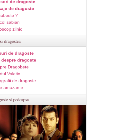
isori de dragoste
aje de dragoste
iubeste ?
col sabian
oscop zilnic
si dragostea
suri de dragoste
i despre dragoste
pre Dragobete
tul Valetin
ografii de dragoste
e amuzante
oste si pedeapsa