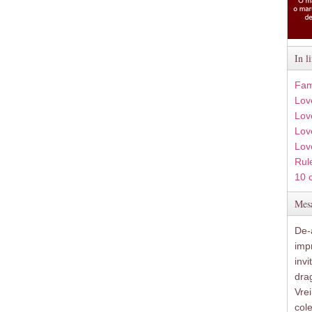
In l
Fam
Lov
Lov
Love
Lov
Rule
10 
Mesa
De-a
imp
inv
drag
Vre
col