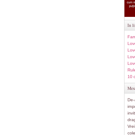
In l
Fam
Lov
Lov
Love
Lov
Rule
10 
Mesa
De-a
imp
inv
drag
Vre
col