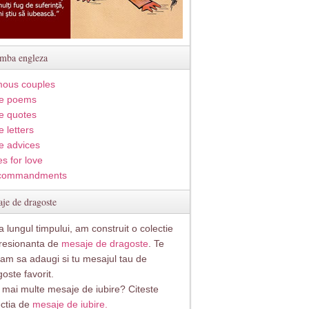
imba engleza
ous couples
e poems
e quotes
 letters
e advices
s for love
commandments
je de dragoste
 lungul timpului, am construit o colectie
resionanta de
mesaje de dragoste
. Te
itam sa adaugi si tu mesajul tau de
oste favorit.
i mai multe mesaje de iubire? Citeste
ectia de
mesaje de iubire.