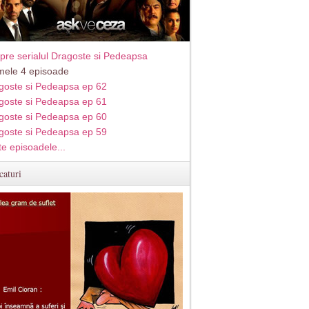
pre serialul Dragoste si Pedeapsa
imele 4 episoade
goste si Pedeapsa ep 62
goste si Pedeapsa ep 61
goste si Pedeapsa ep 60
goste si Pedeapsa ep 59
te episoadele...
caturi