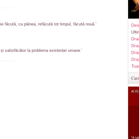
ie făcută, ca pâinea, refăcută tot timpul, făcută nouă.'
Des
Ult
Dra
Dra
și satisfăcător la problema existenței umane.'
Dra
Dra
Toa
Cari