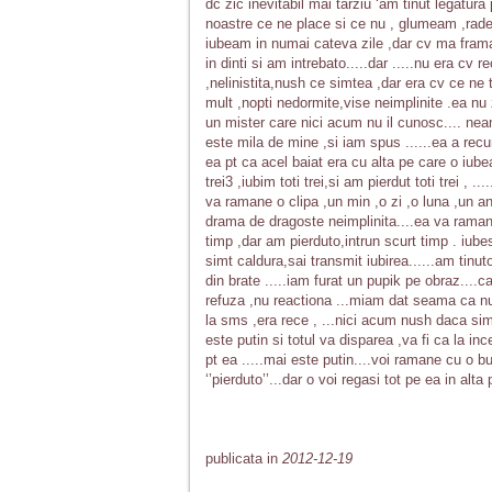
dc zic inevitabil mai tarziu ‘am tinut legat
noastre ce ne place si ce nu , glumeam ,rade
iubeam in numai cateva zile ,dar cv ma fram
in dinti si am intrebato.....dar .....nu era cv 
,nelinistita,nush ce simtea ,dar era cv ce ne 
mult ,nopti nedormite,vise neimplinite .ea nu 
un mister care nici acum nu il cunosc.... ne
este mila de mine ,si iam spus ......ea a recun
ea pt ca acel baiat era cu alta pe care o iubea,
trei3 ,iubim toti trei,si am pierdut toti trei , .
va ramane o clipa ,un min ,o zi ,o luna ,un a
drama de dragoste neimplinita....ea va raman
timp ,dar am pierduto,intrun scurt timp . iubes
simt caldura,sai transmit iubirea......am tinu
din brate .....iam furat un pupik pe obraz....
refuza ,nu reactiona ...miam dat seama ca n
la sms ,era rece , ...nici acum nush daca simte
este putin si totul va disparea ,va fi ca la i
pt ea .....mai este putin....voi ramane cu o 
‘’pierduto’’...dar o voi regasi tot pe ea in alta
publicata in
2012-12-19