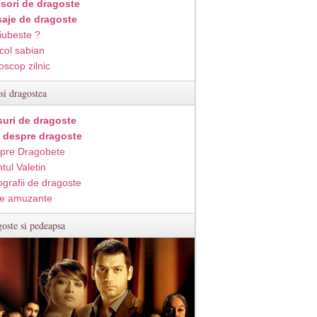
isori de dragoste
aje de dragoste
iubeste ?
col sabian
oscop zilnic
si dragostea
suri de dragoste
i despre dragoste
pre Dragobete
tul Valetin
ografii de dragoste
e amuzante
oste si pedeapsa