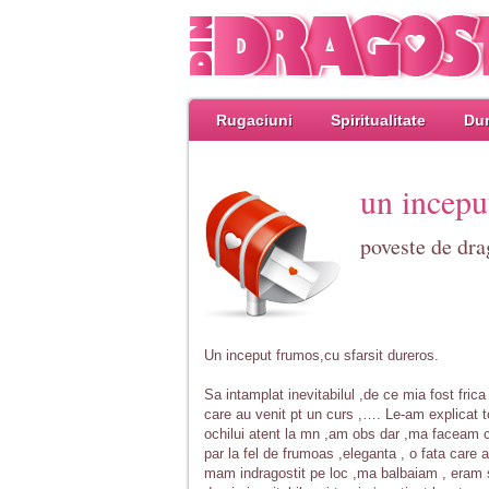
Rugaciuni
Spiritualitate
Dum
un inceput
poveste de dra
Un inceput frumos,cu sfarsit dureros.
Sa intamplat inevitabilul ,de ce mia fost fri
care au venit pt un curs ,…. Le-am explicat to
ochilui atent la mn ,am obs dar ,ma faceam c
par la fel de frumoas ,eleganta , o fata care a
mam indragostit pe loc ,ma balbaiam , eram s