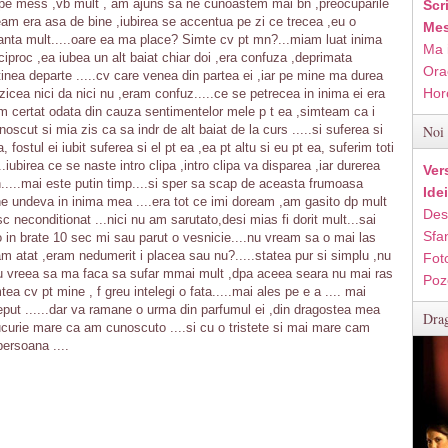
ura pe mess ,vb mult , am ajuns sa ne cunoastem mai bn ,preocuparile
Scr
am era asa de bine ,iubirea se accentua pe zi ce trecea ,eu o
Mes
anta mult.....oare ea ma place? Simte cv pt mn?...miam luat inima
Ma 
reciproc ,ea iubea un alt baiat chiar doi ,era confuza ,deprimata
Ora
tinea departe .....cv care venea din partea ei ,iar pe mine ma durea
Hor
zicea nici da nici nu ,eram confuz.....ce se petrecea in inima ei era
am certat odata din cauza sentimentelor mele p t ea ,simteam ca i
oscut si mia zis ca sa indr de alt baiat de la curs .....si suferea si
Noi 
 fostul ei iubit suferea si el pt ea ,ea pt altu si eu pt ea, suferim toti
.....iubirea ce se naste intro clipa ,intro clipa va disparea ,iar durerea
Ver
n.....mai este putin timp....si sper sa scap de aceasta frumoasa
Ide
e undeva in inima mea ....era tot ce imi doream ,am gasito dp mult
Des
c neconditionat ...nici nu am sarutato,desi mias fi dorit mult...sai
Sfan
to in brate 10 sec mi sau parut o vesnicie....nu vream sa o mai las
cam atat ,eram nedumerit i placea sau nu?.....statea pur si simplu ,nu
Fot
u vreea sa ma faca sa sufar mmai mult ,dpa aceea seara nu mai ras
Poz
a cv pt mine , f greu intelegi o fata.....mai ales pe e a .... mai
nceput ......dar va ramane o urma din parfumul ei ,din dragostea mea
Drag
bucurie mare ca am cunoscuto ....si cu o tristete si mai mare cam
 persoana ....