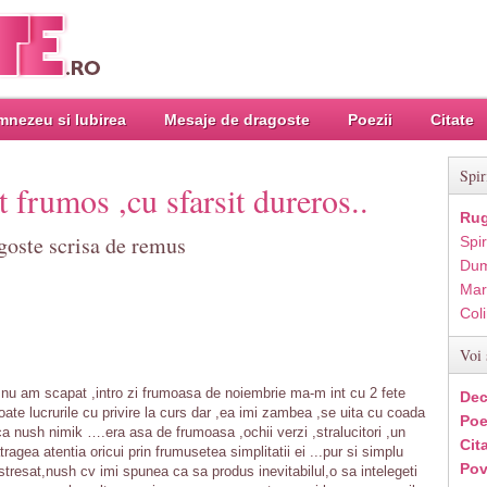
nezeu si Iubirea
Mesaje de dragoste
Poezii
Citate
Spir
 frumos ,cu sfarsit dureros..
Rug
goste scrisa de remus
Spir
Dum
Mar
Col
Voi 
ca nu am scapat ,intro zi frumoasa de noiembrie ma-m int cu 2 fete
Dec
ate lucrurile cu privire la curs dar ,ea imi zambea ,se uita cu coada
Poe
a nush nimik ….era asa de frumoasa ,ochii verzi ,stralucitori ,un
Cit
tragea atentia oricui prin frumusetea simplitatii ei ...pur si simplu
Pov
tresat,nush cv imi spunea ca sa produs inevitabilul,o sa intelegeti