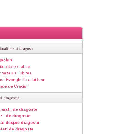
itualitate si dragoste
aciuni
itualitate / Iubire
nezeu si Iubirea
ea Evanghelie a lui Ioan
inde de Craciun
si dragostea
laratii de dragoste
zii de dragoste
ate despre dragoste
esti de dragoste