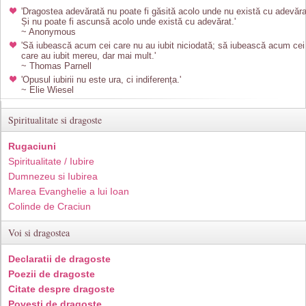
'Dragostea adevărată nu poate fi găsită acolo unde nu există cu adevăra
Și nu poate fi ascunsă acolo unde există cu adevărat.'
~ Anonymous
'Să iubească acum cei care nu au iubit niciodată; să iubească acum cei
care au iubit mereu, dar mai mult.'
~ Thomas Parnell
'Opusul iubirii nu este ura, ci indiferența.'
~ Elie Wiesel
Spiritualitate si dragoste
Rugaciuni
Spiritualitate / Iubire
Dumnezeu si Iubirea
Marea Evanghelie a lui Ioan
Colinde de Craciun
Voi si dragostea
Declaratii de dragoste
Poezii de dragoste
Citate despre dragoste
Povesti de dragoste