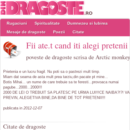
Rugaciuni
Spiritualitate
Dumnezeu si Iubirea
Mesaje de dragoste
Poezii
Citate
Fii ate.t cand iti alegi pretenii
poveste de dragoste scrisa de Arctic monke
Prietenia e un lucru fragil. Nu poti sa o pastrezi mult timp.
Miam dat seama de asta mult prea tarziu,din pacate pt mine...
Botis Mihai... un nume de care trebuie sa te feresti...provoaca numai
pagube...2000...2000!!!
2000 DE LEI O TREBUIT SA PLATESC PE URMA LUI!!!CE NAIBA?!?! VA
PREVIN, ALEGETIVA BINE,DA BINE DE TOT PRIETENII!!!
publicata in
2012-12-07
Citate de dragoste