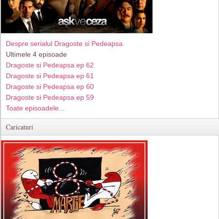
Despre serialul Dragoste si Pedeapsa
Ultimele 4 episoade
Dragoste si Pedeapsa ep 62
Dragoste si Pedeapsa ep 61
Dragoste si Pedeapsa ep 60
Dragoste si Pedeapsa ep 59
Toate episoadele...
Caricaturi