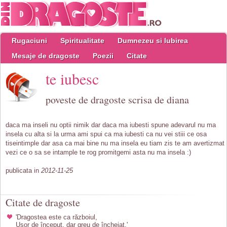
Rugaciuni
Spiritualitate
Dumnezeu si Iubirea
Mesaje de dragoste
Poezii
Citate
te iubesc
poveste de dragoste scrisa de diana
daca ma inseli nu optii nimik dar daca ma iubesti spune adevarul nu ma
insela cu alta si la urma ami spui ca ma iubesti ca nu vei stiii ce osa
tiseintimple dar asa ca mai bine nu ma insela eu tiam zis te am avertizmat
vezi ce o sa se intample te rog promitgemi asta nu ma insela :)
publicata in
2012-11-25
Citate de dragoste
'Dragostea este ca războiul,
Ușor de început, dar greu de încheiat.'