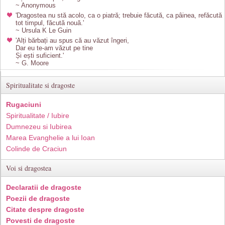
~ Anonymous
'Dragostea nu stă acolo, ca o piatră; trebuie făcută, ca pâinea, refăcută
tot timpul, făcută nouă.'
~ Ursula K Le Guin
'Alți bărbați au spus că au văzut îngeri,
Dar eu te-am văzut pe tine
Și ești suficient.'
~ G. Moore
Spiritualitate si dragoste
Rugaciuni
Spiritualitate / Iubire
Dumnezeu si Iubirea
Marea Evanghelie a lui Ioan
Colinde de Craciun
Voi si dragostea
Declaratii de dragoste
Poezii de dragoste
Citate despre dragoste
Povesti de dragoste