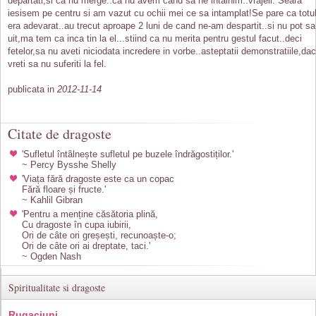
departati,si ca nu merge..ca nu avem cand sa ne intalnim..vrajeli. Seara
iesisem pe centru si am vazut cu ochii mei ce sa intamplat!Se pare ca totu
era adevarat..au trecut aproape 2 luni de cand ne-am despartit..si nu pot sa 
uit,ma tem ca inca tin la el...stiind ca nu merita pentru gestul facut..deci
fetelor,sa nu aveti niciodata incredere in vorbe..asteptatii demonstratiile,da
vreti sa nu suferiti la fel.
publicata in
2012-11-14
Citate de dragoste
'Sufletul întâlnește sufletul pe buzele îndrăgostiților.'
~ Percy Bysshe Shelly
'Viața fără dragoste este ca un copac
Fără floare și fructe.'
~ Kahlil Gibran
'Pentru a menține căsătoria plină,
Cu dragoste în cupa iubirii,
Ori de câte ori greșești, recunoaște-o;
Ori de câte ori ai dreptate, taci.'
~ Ogden Nash
Spiritualitate si dragoste
Rugaciuni