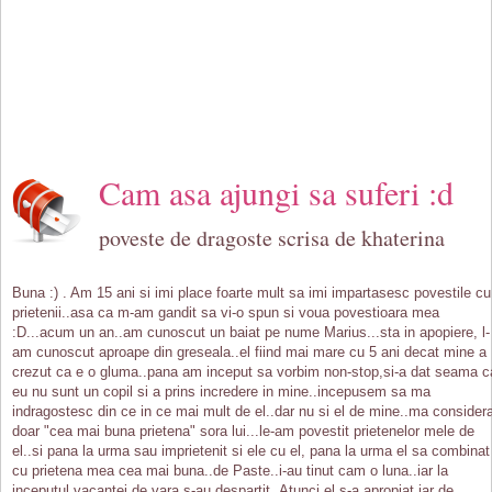
Cam asa ajungi sa suferi :d
poveste de dragoste scrisa de khaterina
Buna :) . Am 15 ani si imi place foarte mult sa imi impartasesc povestile cu
prietenii..asa ca m-am gandit sa vi-o spun si voua povestioara mea
:D...acum un an..am cunoscut un baiat pe nume Marius...sta in apopiere, l-
am cunoscut aproape din greseala..el fiind mai mare cu 5 ani decat mine a
crezut ca e o gluma..pana am inceput sa vorbim non-stop,si-a dat seama c
eu nu sunt un copil si a prins incredere in mine..incepusem sa ma
indragostesc din ce in ce mai mult de el..dar nu si el de mine..ma consider
doar "cea mai buna prietena" sora lui...le-am povestit prietenelor mele de
el..si pana la urma sau imprietenit si ele cu el, pana la urma el sa combinat
cu prietena mea cea mai buna..de Paste..i-au tinut cam o luna..iar la
inceputul vacantei de vara s-au despartit..Atunci,el s-a apropiat iar de