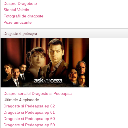
Despre Dragobete
Sfantul Valetin
Fotografii de dragoste
Poze amuzante
Dragoste si pedeapsa
Despre serialul Dragoste si Pedeapsa
Ultimele 4 episoade
Dragoste si Pedeapsa ep 62
Dragoste si Pedeapsa ep 61
Dragoste si Pedeapsa ep 60
Dragoste si Pedeapsa ep 59