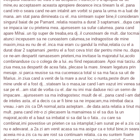
mine,eu acceptasem aceasta apropiere deoarece inca tineam la el..pana
cand intr-o seara cand ne-am intalnit am vorbit si pana la urma m-a luat de
mana..am stat pana dimineata cu el..ma simteam super bine,il consideram
singurul baiat de pe Pamant..relatia noastra a durat 3 saptamani...dupa car
se impaca iar cu prietena mea..ajunsesem sa sufar calumea..pana cand
apare Mihai..un tip super de treaba,era dj..il cunosteam de mult..dar tocmai
atunci incepusem sa ne cunoastem calumea,se indragostise de mine
maxim,insa eu nu de el..inca mai eram cu gandul la mihai,relatia cu el a
durat doar 2 saptamani ,pentru el a fost ceva trist dar pentru mine nu..dupa
ce ne-am despartit ramasesem prieteni,ma invitase la majoratul lui,acolo
combinanduse cu o colega de a lui..eu fiind nepasatoare. Apoi mai tarziu..d
ziua mea,sa despartit de acea fata..plecase la mare..tineam legatura prin
mesaje..si parca reusise sa ma cucereasca total si sa ma faca sa uit de
Marius..in ziua cand a venit de la mare a avut loc o nunta,peste drum de
mine unde el a fost dj...stateam la o masa,iar cand l-am vazut imi venea s
sar pe el...am stat de vorba cu el..dar nu imi mai daduse nici un semn de
impacare...ajunsesem sa ma indragostesc muult de el...pana cand i-am dat
de inteles asta..el a decis ca ar fi bine sa ne impacam,ma intrebat daca
vreau..i-am zis ca DA normal,asta asteptam...de data asta relatia a tinut m
mult..pana cand intr-o zi plecasem la mamaimea si el sa dus la un
majorat,acolo el a baut sa imbatat si sa dat la o fata...cu care sa
combinat,imi povestise un prieten ce sa intamplat,l-am sunat pe el a zis ca
nu e adevarat..a 2a zi am venit acasa sa ma asigur ca e totul bine,in seara
aceeia mi-a zis ca nu are rost sa continuam relatia..ca eu suntem foarte