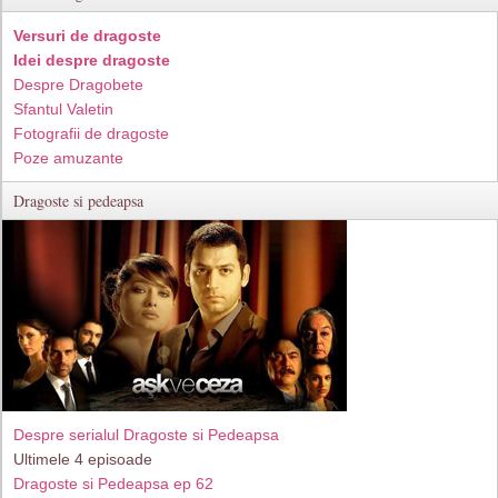
Versuri de dragoste
Idei despre dragoste
Despre Dragobete
Sfantul Valetin
Fotografii de dragoste
Poze amuzante
Dragoste si pedeapsa
Despre serialul Dragoste si Pedeapsa
Ultimele 4 episoade
Dragoste si Pedeapsa ep 62