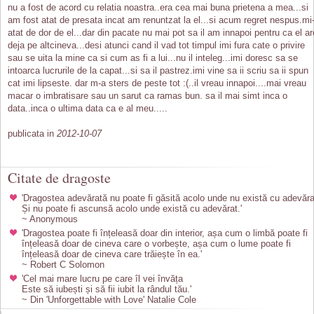
nu a fost de acord cu relatia noastra..era cea mai buna prietena a mea...si
am fost atat de presata incat am renuntzat la el...si acum regret nespus.mi
atat de dor de el...dar din pacate nu mai pot sa il am innapoi pentru ca el ar
deja pe altcineva...desi atunci cand il vad tot timpul imi fura cate o privire
sau se uita la mine ca si cum as fi a lui...nu il inteleg...imi doresc sa se
intoarca lucrurile de la capat...si sa il pastrez.imi vine sa ii scriu sa ii spun
cat imi lipseste. dar m-a sters de peste tot :(..il vreau innapoi....mai vreau
macar o imbratisare sau un sarut ca ramas bun. sa il mai simt inca o
data..inca o ultima data ca e al meu.....
publicata in
2012-10-07
Citate de dragoste
'Dragostea adevărată nu poate fi găsită acolo unde nu există cu adevăra
Și nu poate fi ascunsă acolo unde există cu adevărat.'
~ Anonymous
'Dragostea poate fi înțeleasă doar din interior, așa cum o limbă poate fi
înțeleasă doar de cineva care o vorbește, așa cum o lume poate fi
înțeleasă doar de cineva care trăiește în ea.'
~ Robert C Solomon
'Cel mai mare lucru pe care îl vei învăța
Este să iubești și să fii iubit la rândul tău.'
~ Din 'Unforgettable with Love' Natalie Cole