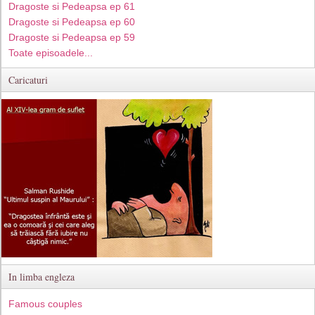
Dragoste si Pedeapsa ep 61
Dragoste si Pedeapsa ep 60
Dragoste si Pedeapsa ep 59
Toate episoadele...
Caricaturi
In limba engleza
Famous couples