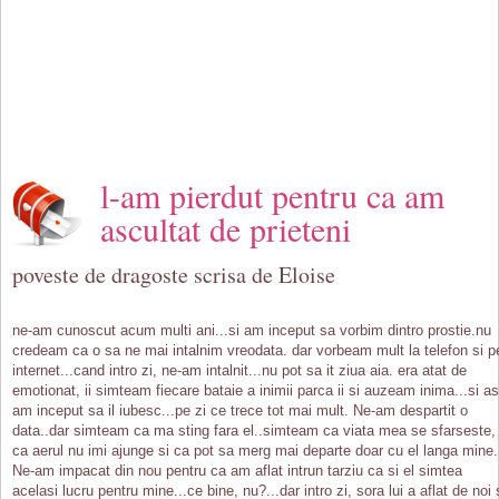
l-am pierdut pentru ca am
ascultat de prieteni
poveste de dragoste scrisa de Eloise
ne-am cunoscut acum multi ani...si am inceput sa vorbim dintro prostie.nu
credeam ca o sa ne mai intalnim vreodata. dar vorbeam mult la telefon si p
internet...cand intro zi, ne-am intalnit...nu pot sa it ziua aia. era atat de
emotionat, ii simteam fiecare bataie a inimii parca ii si auzeam inima...si a
am inceput sa il iubesc...pe zi ce trece tot mai mult. Ne-am despartit o
data..dar simteam ca ma sting fara el..simteam ca viata mea se sfarseste,
ca aerul nu imi ajunge si ca pot sa merg mai departe doar cu el langa mine.
Ne-am impacat din nou pentru ca am aflat intrun tarziu ca si el simtea
acelasi lucru pentru mine...ce bine, nu?...dar intro zi, sora lui a aflat de noi 