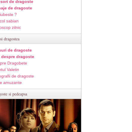
isori de dragoste
aje de dragoste
iubeste ?
col sabian
oscop zilnic
si dragostea
suri de dragoste
i despre dragoste
pre Dragobete
tul Valetin
ografii de dragoste
e amuzante
oste si pedeapsa