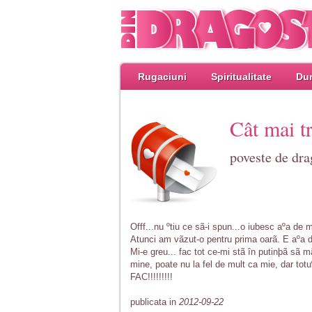
Rugaciuni
Spiritualitate
Dum
Cât mai tr
poveste de dra
Offf...nu ºtiu ce sã-i spun...o iubesc aºa de m
Atunci am vãzut-o pentru prima oarã. E aºa de
Mi-e greu... fac tot ce-mi stã în putinþã sã m
mine, poate nu la fel de mult ca mie, dar to
FAC!!!!!!!!!
publicata in
2012-09-22