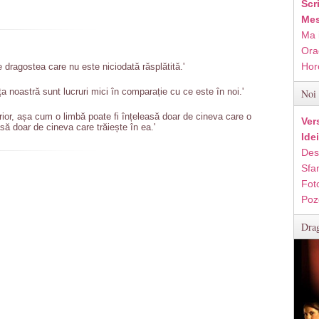
Scr
Mes
Ma 
Ora
Hor
 dragostea care nu este niciodată răsplătită.'
ța noastră sunt lucruri mici în comparație cu ce este în noi.'
Noi 
erior, așa cum o limbă poate fi înțeleasă doar de cineva care o
Ver
ă doar de cineva care trăiește în ea.'
Ide
Des
Sfan
Fot
Poz
Drag