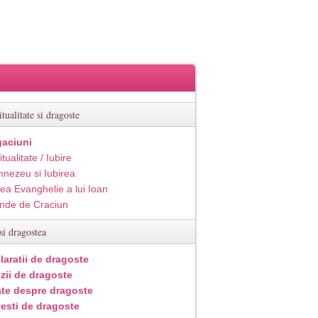
itualitate si dragoste
aciuni
itualitate / Iubire
nezeu si Iubirea
ea Evanghelie a lui Ioan
inde de Craciun
si dragostea
laratii de dragoste
zii de dragoste
ate despre dragoste
esti de dragoste