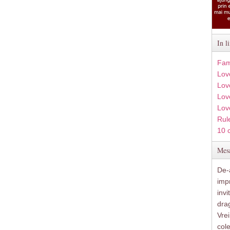
In l
Fam
Lov
Lov
Love
Lov
Rule
10 
Mesa
De-a
imp
inv
drag
Vre
col