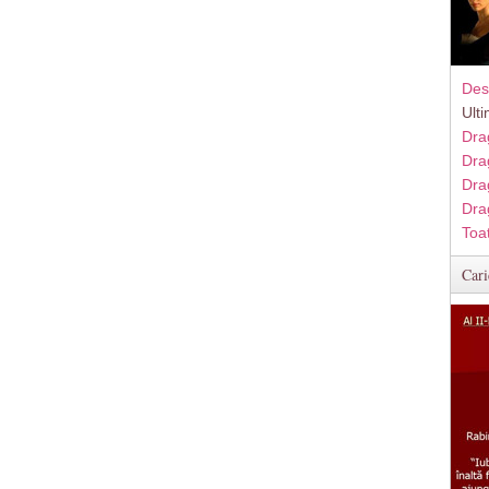
Des
Ult
Dra
Dra
Dra
Dra
Toa
Cari