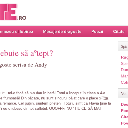
nezeu si Iubirea
Mesaje de dragoste
Poezii
Citate
Spir
ebuie sã aºtept?
Rug
goste scrisa de Andy
Spir
Dum
Mar
Col
Voi 
ult...mi-e fricã sã n-o dau în barã! Totul a început în clasa a 4-a.
 frumoasã! Din pãcate, nu sunt singurul bãiat care o place :(((((((.
ã remarce. Cel puþin, suntem prieteni. Totuºi, simt cã Flavia þine la
Dec
tuºi eu o iubesc din tot sufletul. OOOFFF, NU ªTIU CE SÃ MAI
Poe
Cit
Pov