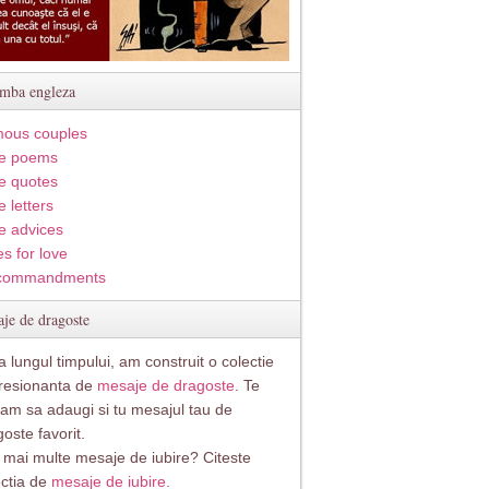
imba engleza
ous couples
e poems
e quotes
 letters
e advices
s for love
commandments
je de dragoste
 lungul timpului, am construit o colectie
resionanta de
mesaje de dragoste
. Te
itam sa adaugi si tu mesajul tau de
oste favorit.
i mai multe mesaje de iubire? Citeste
ectia de
mesaje de iubire.