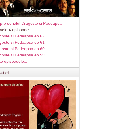
pre serialul Dragoste si Pedeapsa
imele 4 episoade
goste si Pedeapsa ep 62
goste si Pedeapsa ep 61
goste si Pedeapsa ep 60
goste si Pedeapsa ep 59
te episoadele...
caturi