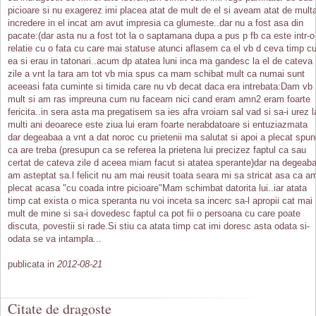
picioare si nu exagerez imi placea atat de mult de el si aveam atat de mult
incredere in el incat am avut impresia ca glumeste..dar nu a fost asa din
pacate:(dar asta nu a fost tot la o saptamana dupa a pus p fb ca este intr-o
relatie cu o fata cu care mai statuse atunci aflasem ca el vb d ceva timp c
ea si erau in tatonari..acum dp atatea luni inca ma gandesc la el de cateva
zile a vnt la tara am tot vb mia spus ca mam schibat mult ca numai sunt
aceeasi fata cuminte si timida care nu vb decat daca era intrebata:Dam vb
mult si am ras impreuna cum nu faceam nici cand eram amn2 eram foarte
fericita..in sera asta ma pregatisem sa ies afra vroiam sal vad si sa-i urez l
multi ani deoarece este ziua lui eram foarte nerabdatoare si entuziazmata
dar degeabaa a vnt a dat noroc cu prietenii ma salutat si apoi a plecat spu
ca are treba (presupun ca se referea la prietena lui precizez faptul ca sau
certat de cateva zile d aceea miam facut si atatea sperante)dar na degeab
am asteptat sa.l felicit nu am mai reusit toata seara mi sa stricat asa ca a
plecat acasa "cu coada intre picioare"Mam schimbat datorita lui..iar atata
timp cat exista o mica speranta nu voi inceta sa incerc sa-l apropii cat mai
mult de mine si sa-i dovedesc faptul ca pot fii o persoana cu care poate
discuta, povestii si rade.Si stiu ca atata timp cat imi doresc asta odata si-
odata se va intampla...
publicata in
2012-08-21
Citate de dragoste