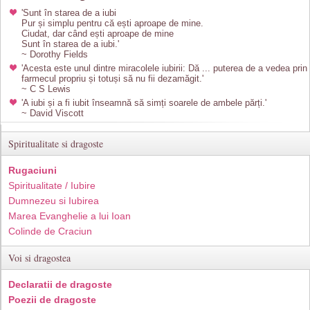
'Sunt în starea de a iubi
Pur și simplu pentru că ești aproape de mine.
Ciudat, dar când ești aproape de mine
Sunt în starea de a iubi.'
~ Dorothy Fields
'Acesta este unul dintre miracolele iubirii: Dă ... puterea de a vedea prin
farmecul propriu și totuși să nu fii dezamăgit.'
~ C S Lewis
'A iubi și a fi iubit înseamnă să simți soarele de ambele părți.'
~ David Viscott
Spiritualitate si dragoste
Rugaciuni
Spiritualitate / Iubire
Dumnezeu si Iubirea
Marea Evanghelie a lui Ioan
Colinde de Craciun
Voi si dragostea
Declaratii de dragoste
Poezii de dragoste