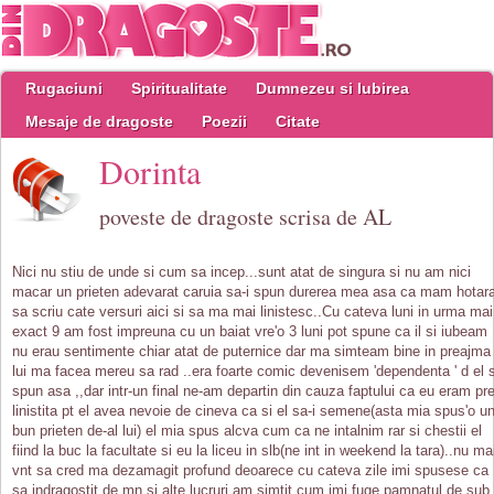
Rugaciuni
Spiritualitate
Dumnezeu si Iubirea
Mesaje de dragoste
Poezii
Citate
Dorinta
poveste de dragoste scrisa de AL
Nici nu stiu de unde si cum sa incep...sunt atat de singura si nu am nici
macar un prieten adevarat caruia sa-i spun durerea mea asa ca mam hotara
sa scriu cate versuri aici si sa ma mai linistesc..Cu cateva luni in urma mai
exact 9 am fost impreuna cu un baiat vre'o 3 luni pot spune ca il si iubeam
nu erau sentimente chiar atat de puternice dar ma simteam bine in preajma
lui ma facea mereu sa rad ..era foarte comic devenisem 'dependenta ' d el 
spun asa ,,dar intr-un final ne-am departin din cauza faptului ca eu eram pr
linistita pt el avea nevoie de cineva ca si el sa-i semene(asta mia spus'o u
bun prieten de-al lui) el mia spus alcva cum ca ne intalnim rar si chestii el
fiind la buc la facultate si eu la liceu in slb(ne int in weekend la tara)..nu ma
vnt sa cred ma dezamagit profund deoarece cu cateva zile imi spusese ca
sa indragostit de mn si alte lucruri,am simtit cum imi fuge pamnatul de sub