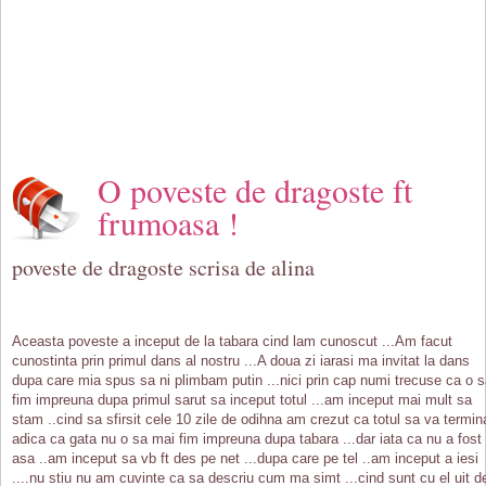
O poveste de dragoste ft
frumoasa !
poveste de dragoste scrisa de alina
Aceasta poveste a inceput de la tabara cind lam cunoscut ...Am facut
cunostinta prin primul dans al nostru ...A doua zi iarasi ma invitat la dans
dupa care mia spus sa ni plimbam putin ...nici prin cap numi trecuse ca o 
fim impreuna dupa primul sarut sa inceput totul ...am inceput mai mult sa
stam ..cind sa sfirsit cele 10 zile de odihna am crezut ca totul sa va termin
adica ca gata nu o sa mai fim impreuna dupa tabara ...dar iata ca nu a fost
asa ..am inceput sa vb ft des pe net ...dupa care pe tel ..am inceput a iesi
....nu stiu nu am cuvinte ca sa descriu cum ma simt ...cind sunt cu el uit d