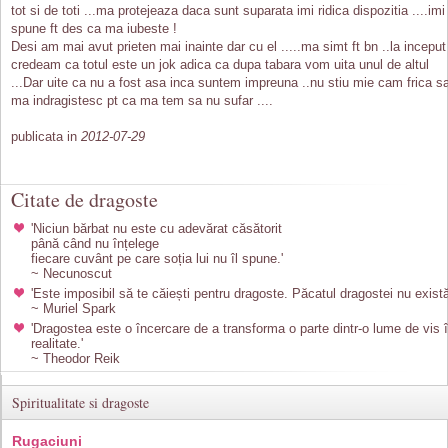
tot si de toti ...ma protejeaza daca sunt suparata imi ridica dispozitia ....imi
spune ft des ca ma iubeste !
Desi am mai avut prieten mai inainte dar cu el .....ma simt ft bn ..la inceput
credeam ca totul este un jok adica ca dupa tabara vom uita unul de altul
...Dar uite ca nu a fost asa inca suntem impreuna ..nu stiu mie cam frica s
ma indragistesc pt ca ma tem sa nu sufar ....
publicata in
2012-07-29
Citate de dragoste
'Niciun bărbat nu este cu adevărat căsătorit
până când nu înțelege
fiecare cuvânt pe care soția lui nu îl spune.'
~ Necunoscut
'Este imposibil să te căiești pentru dragoste. Păcatul dragostei nu există
~ Muriel Spark
'Dragostea este o încercare de a transforma o parte dintr-o lume de vis 
realitate.'
~ Theodor Reik
Spiritualitate si dragoste
Rugaciuni