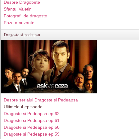
Despre Dragobete
Sfantul Valetin
Fotografii de dragoste
Poze amuzante
Dragoste si pedeapsa
Despre serialul Dragoste si Pedeapsa
Ultimele 4 episoade
Dragoste si Pedeapsa ep 62
Dragoste si Pedeapsa ep 61
Dragoste si Pedeapsa ep 60
Dragoste si Pedeapsa ep 59