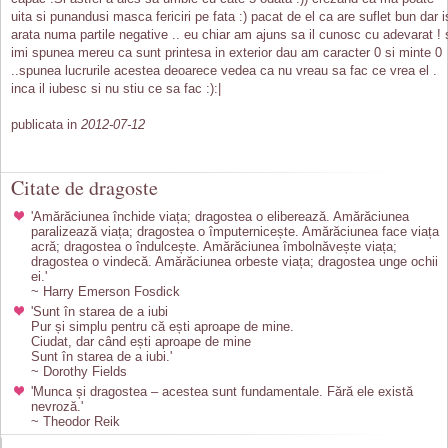
uita si punandusi masca fericiri pe fata :) pacat de el ca are suflet bun dar i
arata numa partile negative .. eu chiar am ajuns sa il cunosc cu adevarat ! 
imi spunea mereu ca sunt printesa in exterior dau am caracter 0 si minte 0
..spunea lucrurile acestea deoarece vedea ca nu vreau sa fac ce vrea el .
inca il iubesc si nu stiu ce sa fac :):|
publicata in
2012-07-12
Citate de dragoste
'Amărăciunea închide viața; dragostea o eliberează. Amărăciunea
paralizează viața; dragostea o împuternicește. Amărăciunea face viața
acră; dragostea o îndulcește. Amărăciunea îmbolnăvește viața;
dragostea o vindecă. Amărăciunea orbeste viața; dragostea unge ochii
ei.'
~ Harry Emerson Fosdick
'Sunt în starea de a iubi
Pur și simplu pentru că ești aproape de mine.
Ciudat, dar când ești aproape de mine
Sunt în starea de a iubi.'
~ Dorothy Fields
'Munca și dragostea – acestea sunt fundamentale. Fără ele există
nevroză.'
~ Theodor Reik