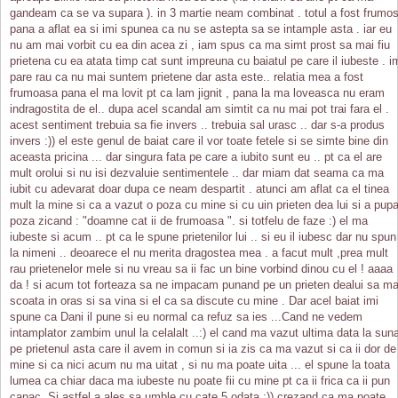
gandeam ca se va supara ). in 3 martie neam combinat . totul a fost frumo
pana a aflat ea si imi spunea ca nu se astepta sa se intample asta . iar eu
nu am mai vorbit cu ea din acea zi , iam spus ca ma simt prost sa mai fiu
prietena cu ea atata timp cat sunt impreuna cu baiatul pe care il iubeste . i
pare rau ca nu mai suntem prietene dar asta este.. relatia mea a fost
frumoasa pana el ma lovit pt ca lam jignit , pana la ma loveasca nu eram
indragostita de el.. dupa acel scandal am simtit ca nu mai pot trai fara el .
acest sentiment trebuia sa fie invers .. trebuia sal urasc .. dar s-a produs
invers :)) el este genul de baiat care il vor toate fetele si se simte bine din
aceasta pricina ... dar singura fata pe care a iubito sunt eu .. pt ca el are
mult orolui si nu isi dezvaluie sentimentele .. dar miam dat seama ca ma
iubit cu adevarat doar dupa ce neam despartit . atunci am aflat ca el tinea
mult la mine si ca a vazut o poza cu mine si cu uin prieten dea lui si a pupa
poza zicand : "doamne cat ii de frumoasa ". si totfelu de faze :) el ma
iubeste si acum .. pt ca le spune prietenilor lui .. si eu il iubesc dar nu spun
la nimeni .. deoarece el nu merita dragostea mea . a facut mult ,prea mult
rau prietenelor mele si nu vreau sa ii fac un bine vorbind dinou cu el ! aaaa
da ! si acum tot forteaza sa ne impacam punand pe un prieten dealui sa m
scoata in oras si sa vina si el ca sa discute cu mine . Dar acel baiat imi
spune ca Dani il pune si eu normal ca refuz sa ies ...Cand ne vedem
intamplator zambim unul la celalalt ..:) el cand ma vazut ultima data la sun
pe prietenul asta care il avem in comun si ia zis ca ma vazut si ca ii dor de
mine si ca nici acum nu ma uitat , si nu ma poate uita ... el spune la toata
lumea ca chiar daca ma iubeste nu poate fii cu mine pt ca ii frica ca ii pun
capac .Si astfel a ales sa umble cu cate 5 odata :)) crezand ca ma poate