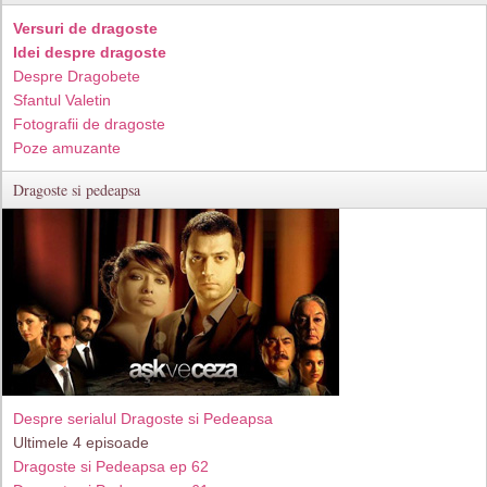
Versuri de dragoste
Idei despre dragoste
Despre Dragobete
Sfantul Valetin
Fotografii de dragoste
Poze amuzante
Dragoste si pedeapsa
Despre serialul Dragoste si Pedeapsa
Ultimele 4 episoade
Dragoste si Pedeapsa ep 62