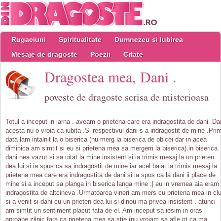
Rugaciuni
Spiritualitate
Dumnezeu si Iubirea
Mesaje de dragoste
Poezii
Citate
Dragostea mea, Dani .
poveste de dragoste scrisa de misterioasa
Totul a inceput in iarna . aveam o prietena care era indragostita de dani .Da
acesta nu o vroia ca iubita .Si respectivul dani s-a indragostit de mine .Pri
data lam intalnit la o biserica (nu merg la biserica de obicei dar in acea
diminica am simtit si eu si prietena mea sa mergem la biserica).in biserica
dani nea vazut si sa uitat la mine insistent si ia trimis mesaj la un prieten
dea lui si ia spus ca sa indragostit de mine iar acel baiat ia trimis mesaj la
prietena mea care era indragostita de dani si ia spus ca la dani ii place de
mine si a inceput sa planga in biserica langa mine :| eu in vremea aia eram
indragostita de altcineva .Urmatoarea vineri am mers cu prietena mea in cl
si a venit si dani cu un prieten dea lui si dinou ma privea insistent . atunci
am simtit un sentiment placut fata de el. Am inceput sa iesim in oras
aproape zilnic fara ca prietena mea sa stie (nu vroiam sa afle pt ca ma