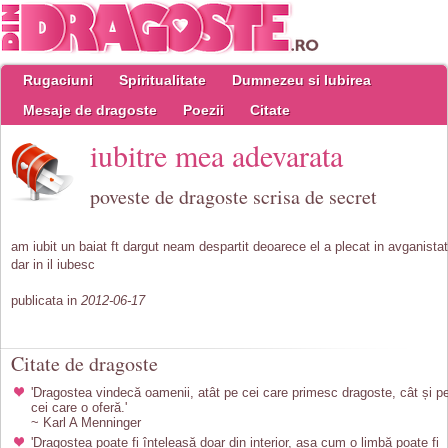
Rugaciuni
Spiritualitate
Dumnezeu si Iubirea
Mesaje de dragoste
Poezii
Citate
iubitre mea adevarata
poveste de dragoste scrisa de secret
am iubit un baiat ft dargut neam despartit deoarece el a plecat in avganistat
dar in il iubesc
publicata in
2012-06-17
Citate de dragoste
'Dragostea vindecă oamenii, atât pe cei care primesc dragoste, cât și p
cei care o oferă.'
~ Karl A Menninger
'Dragostea poate fi înțeleasă doar din interior, așa cum o limbă poate fi