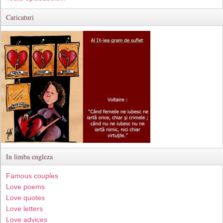
Caricaturi
In limba engleza
Famous couples
Love poems
Love quotes
Love letters
Love advices