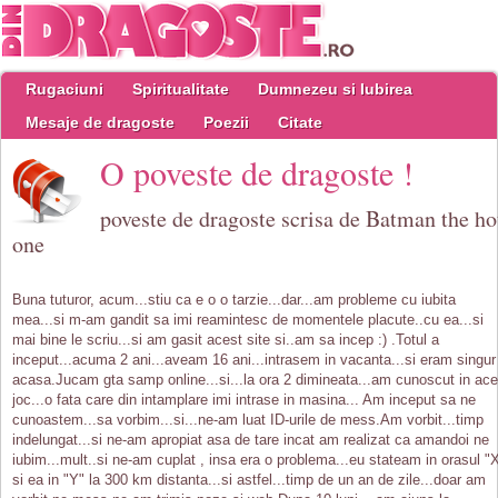
Rugaciuni
Spiritualitate
Dumnezeu si Iubirea
Mesaje de dragoste
Poezii
Citate
O poveste de dragoste !
poveste de dragoste scrisa de Batman the ho
one
Buna tuturor, acum...stiu ca e o o tarzie...dar...am probleme cu iubita
mea...si m-am gandit sa imi reamintesc de momentele placute..cu ea...si
mai bine le scriu...si am gasit acest site si..am sa incep :) .Totul a
inceput...acuma 2 ani...aveam 16 ani...intrasem in vacanta...si eram singur
acasa.Jucam gta samp online...si...la ora 2 dimineata...am cunoscut in ace
joc...o fata care din intamplare imi intrase in masina... Am inceput sa ne
cunoastem...sa vorbim...si...ne-am luat ID-urile de mess.Am vorbit...timp
indelungat...si ne-am apropiat asa de tare incat am realizat ca amandoi ne
iubim...mult..si ne-am cuplat , insa era o problema...eu stateam in orasul "
si ea in "Y" la 300 km distanta...si astfel...timp de un an de zile...doar am