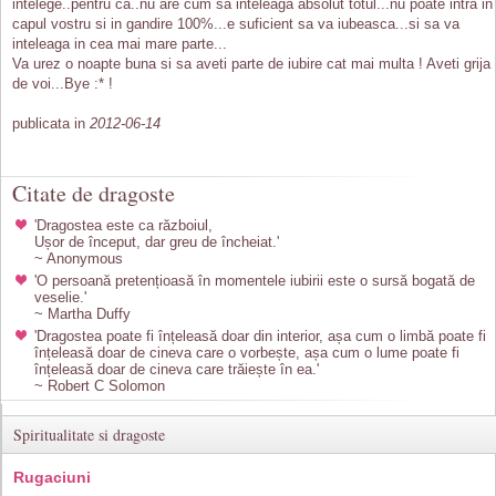
intelege..pentru ca..nu are cum sa inteleaga absolut totul...nu poate intra in
capul vostru si in gandire 100%...e suficient sa va iubeasca...si sa va
inteleaga in cea mai mare parte...
Va urez o noapte buna si sa aveti parte de iubire cat mai multa ! Aveti grija
de voi...Bye :* !
publicata in
2012-06-14
Citate de dragoste
'Dragostea este ca războiul,
Ușor de început, dar greu de încheiat.'
~ Anonymous
'O persoană pretențioasă în momentele iubirii este o sursă bogată de
veselie.'
~ Martha Duffy
'Dragostea poate fi înțeleasă doar din interior, așa cum o limbă poate fi
înțeleasă doar de cineva care o vorbește, așa cum o lume poate fi
înțeleasă doar de cineva care trăiește în ea.'
~ Robert C Solomon
Spiritualitate si dragoste
Rugaciuni