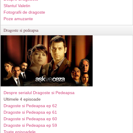
Sfantul Valetin
Fotografii de dragoste
Poze amuzante
Dragoste si pedeapsa
Despre serialul Dragoste si Pedeapsa
Ultimele 4 episoade
Dragoste si Pedeapsa ep 62
Dragoste si Pedeapsa ep 61
Dragoste si Pedeapsa ep 60
Dragoste si Pedeapsa ep 59
Toate episoadele...