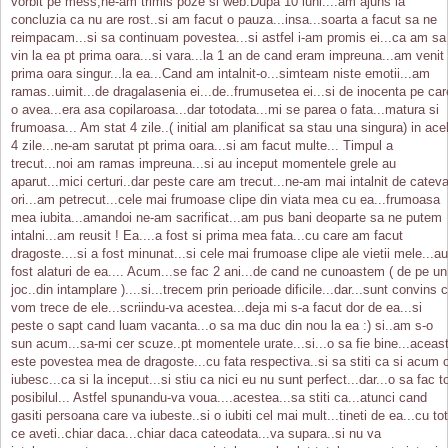
vorbit pe mess,ne-am trimis poze si web.Dupa 10 luni....am ajuns la
concluzia ca nu are rost..si am facut o pauza...insa...soarta a facut sa ne
reimpacam...si sa continuam povestea...si astfel i-am promis ei...ca am sa
vin la ea pt prima oara...si vara...la 1 an de cand eram impreuna...am venit
prima oara singur...la ea...Cand am intalnit-o...simteam niste emotii...am
ramas..uimit...de dragalasenia ei...de..frumusetea ei...si de inocenta pe car
o avea...era asa copilaroasa...dar totodata...mi se parea o fata...matura si
frumoasa... Am stat 4 zile..( initial am planificat sa stau una singura) in ace
4 zile...ne-am sarutat pt prima oara...si am facut multe... Timpul a
trecut...noi am ramas impreuna...si au inceput momentele grele au
aparut...mici certuri..dar peste care am trecut...ne-am mai intalnit de catev
ori...am petrecut...cele mai frumoase clipe din viata mea cu ea...frumoasa
mea iubita...amandoi ne-am sacrificat...am pus bani deoparte sa ne putem
intalni...am reusit ! Ea....a fost si prima mea fata...cu care am facut
dragoste....si a fost minunat...si cele mai frumoase clipe ale vietii mele...au
fost alaturi de ea.... Acum...se fac 2 ani...de cand ne cunoastem ( de pe un
joc..din intamplare )....si...trecem prin perioade dificile...dar...sunt convins 
vom trece de ele...scriindu-va acestea...deja mi s-a facut dor de ea...si
peste o sapt cand luam vacanta...o sa ma duc din nou la ea :) si..am s-o
sun acum...sa-mi cer scuze..pt momentele urate...si...o sa fie bine...aceas
este povestea mea de dragoste...cu fata respectiva..si sa stiti ca si acum 
iubesc...ca si la inceput...si stiu ca nici eu nu sunt perfect...dar...o sa fac t
posibilul... Astfel spunandu-va voua....acestea...sa stiti ca...atunci cand
gasiti persoana care va iubeste..si o iubiti cel mai mult...tineti de ea...cu tot
ce aveti..chiar daca...chiar daca cateodata...va supara..si nu va