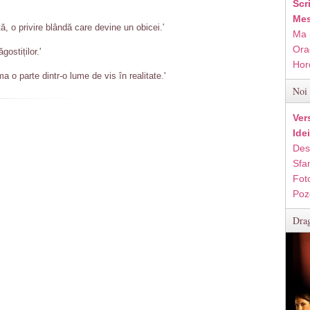
Scr
Mes
ă, o privire blândă care devine un obicei.'
Ma 
Ora
gostiților.'
Hor
 o parte dintr-o lume de vis în realitate.'
Noi 
Ver
Ide
Des
Sfan
Fot
Poz
Drag