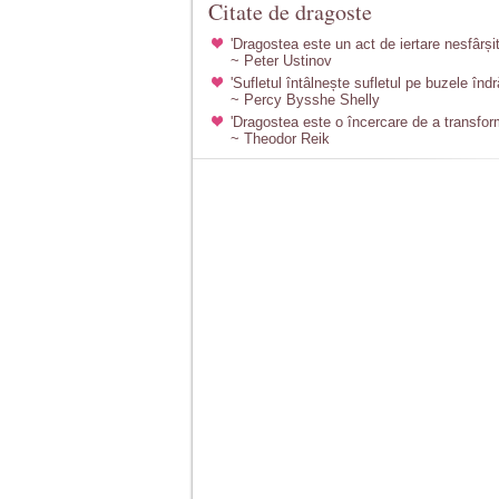
Citate de dragoste
'Dragostea este un act de iertare nesfârșit
~ Peter Ustinov
'Sufletul întâlnește sufletul pe buzele îndră
~ Percy Bysshe Shelly
'Dragostea este o încercare de a transforma
~ Theodor Reik