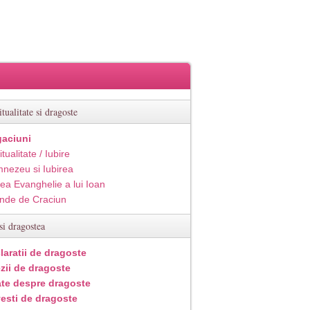
itualitate si dragoste
aciuni
itualitate / Iubire
nezeu si Iubirea
ea Evanghelie a lui Ioan
inde de Craciun
si dragostea
laratii de dragoste
zii de dragoste
ate despre dragoste
esti de dragoste