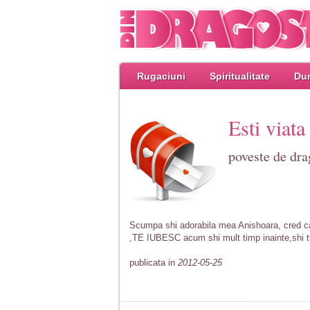
Rugaciuni
Spiritualitate
Dum
Esti viata
poveste de dra
Scumpa shi adorabila mea Anishoara, cred ca
,TE IUBESC acum shi mult timp inainte,shi t
publicata in
2012-05-25