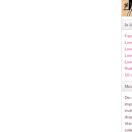
In l
Fam
Lov
Lov
Love
Lov
Rule
10 
Mesa
De-a
imp
inv
drag
Vre
col