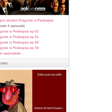
pre serialul Dragoste si Pedeapsa
imele 4 episoade
goste si Pedeapsa ep 62
goste si Pedeapsa ep 61
goste si Pedeapsa ep 60
goste si Pedeapsa ep 59
te episoadele...
caturi