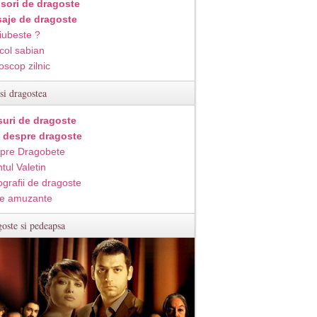
isori de dragoste
aje de dragoste
iubeste ?
col sabian
oscop zilnic
si dragostea
suri de dragoste
i despre dragoste
pre Dragobete
tul Valetin
ografii de dragoste
e amuzante
oste si pedeapsa