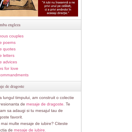
imba engleza
ous couples
e poems
e quotes
 letters
e advices
s for love
commandments
je de dragoste
 lungul timpului, am construit o colectie
resionanta de
mesaje de dragoste
. Te
itam sa adaugi si tu mesajul tau de
oste favorit.
i mai multe mesaje de iubire? Citeste
ectia de
mesaje de iubire.