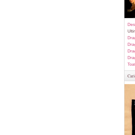
Des
Ult
Dra
Dra
Dra
Dra
Toa
Cari