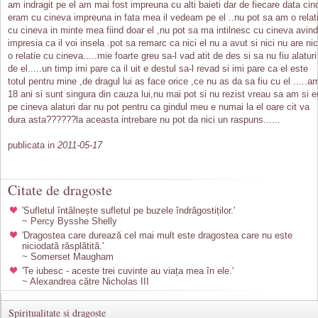
am indragit pe el am mai fost impreuna cu alti baieti dar de fiecare data cin
eram cu cineva impreuna in fata mea il vedeam pe el ..nu pot sa am o relat
cu cineva in minte mea fiind doar el ,nu pot sa ma intilnesc cu cineva avind
impresia ca il voi insela .pot sa remarc ca nici el nu a avut si nici nu are nic
o relatie cu cineva.....mie foarte greu sa-l vad atit de des si sa nu fiu alaturi
de el.....un timp imi pare ca il uit e destul sa-l revad si imi pare ca el este
totul pentru mine ,de dragul lui as face orice ,ce nu as da sa fiu cu el .....a
18 ani si sunt singura din cauza lui,nu mai pot si nu rezist vreau sa am si e
pe cineva alaturi dar nu pot pentru ca gindul meu e numai la el oare cit va
dura asta??????la aceasta intrebare nu pot da nici un raspuns......
publicata in
2011-05-17
Citate de dragoste
'Sufletul întâlnește sufletul pe buzele îndrăgostiților.'
~ Percy Bysshe Shelly
'Dragostea care durează cel mai mult este dragostea care nu este
niciodată răsplătită.'
~ Somerset Maugham
'Te iubesc - aceste trei cuvinte au viața mea în ele.'
~ Alexandrea către Nicholas III
Spiritualitate si dragoste