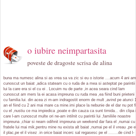
o iubire neimpartasita
poveste de dragoste scrisa de alina
buna ma numesc alina si as vrea sa va zic si eu o istorie ....acum 4 ani am
cunoscut un baiat ,adica stateam cu o ruda de a mea si asteptat pe parintii
lui la care era si el cu ei . Locuim nu de parte ,in acea seara cind lam
cunoscut am mers la ei acasa impreuna cu ruda mea ,ea fiind buni prieteni
cu familia lui. din acea zi m-am indragostit enorm de mult ,avind pe atunci 
an el fiind cu 2 ani mai mare ca mine.imi place la nebunie de el dar nu pot f
cu el ,nustiu ce ma impiedica ,poate e din cauza ca sunt timida... din clipa 
care l-am cunoscut multe ori ne-am intilnit cu parintii lui ,familiile noastre
impreuna ,chiar si neam odihnit impreuna un weekend dar fara el ,numai cu
fratele lui mai mik,pentru mine nu exista alt baiat ,numai pe el il vreau ,pe e
il plac,pe el il visez .in orice baiat incerc sal regasesc pe el ........de cind l-