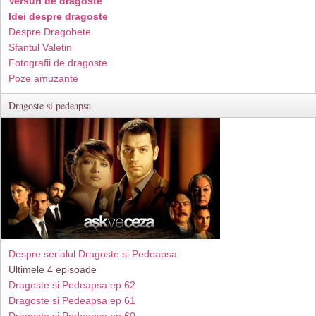
Versuri de dragoste
Idei despre dragoste
Despre Dragobete
Sfantul Valetin
Fotografii de dragoste
Poze amuzante
Dragoste si pedeapsa
Despre serialul Dragoste si Pedeapsa
Ultimele 4 episoade
Dragoste si Pedeapsa ep 62
Dragoste si Pedeapsa ep 61