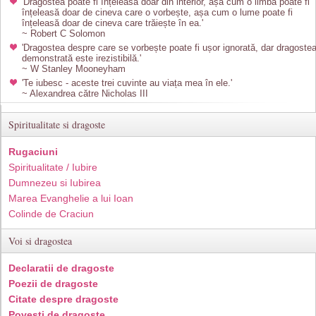
'Dragostea poate fi înțeleasă doar din interior, așa cum o limbă poate fi
înțeleasă doar de cineva care o vorbește, așa cum o lume poate fi
înțeleasă doar de cineva care trăiește în ea.'
~ Robert C Solomon
'Dragostea despre care se vorbește poate fi ușor ignorată, dar dragoste
demonstrată este irezistibilă.'
~ W Stanley Mooneyham
'Te iubesc - aceste trei cuvinte au viața mea în ele.'
~ Alexandrea către Nicholas III
Spiritualitate si dragoste
Rugaciuni
Spiritualitate / Iubire
Dumnezeu si Iubirea
Marea Evanghelie a lui Ioan
Colinde de Craciun
Voi si dragostea
Declaratii de dragoste
Poezii de dragoste
Citate despre dragoste
Povesti de dragoste