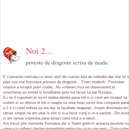
Noi 2...
poveste de dragoste scrisa de mada
E o poveste normala,cu nimic iesit din comun fata de celelalte,dar mie mi 
pare cea mai frumoasa poveste de dragoste....Tineri,studenti...Povestea
noastra a inceput putin ciudat...Nu vorbeam,insa ne observasem,el
smecheras,eu timida si timiditatea asta ma facea sa par fitzoasa...
Eu nu il suportam,el nu-mi dadea atentie,pana intr-o zi cand am inceput sa
vorbim si se oferise el intr-o noapte sa stea treaz,sa-mi tina companie pana
a 2 a zi cand trebuia sa ma duc la facultate neaparat...Inspre dimineata am
ramas singuri,ne-am uitat la stiri si si-a facut curaj si m-a sarutat...Din acea
zi am ramas impreuna pana astazi,cand totul s-a naruit...
Am trecut prin momente frumoase,dar si foarte grele.In aceasta poveste nu
vreau sa vorbesc despre momentele neplacute ca nu are sens...Dupa cate