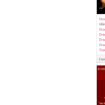
Des
Ult
Dra
Dra
Dra
Dra
Toa
Cari