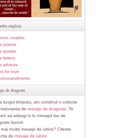
imba engleza
ous couples
e poems
e quotes
 letters
e advices
s for love
commandments
je de dragoste
 lungul timpului, am construit o colectie
resionanta de
mesaje de dragoste
. Te
itam sa adaugi si tu mesajul tau de
oste favorit.
i mai multe mesaje de iubire? Citeste
ectia de
mesaje de iubire.