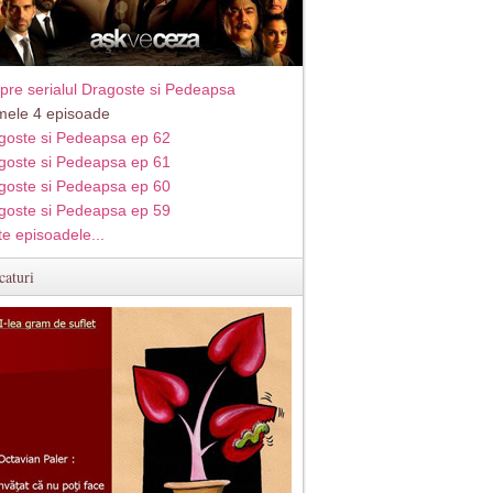
pre serialul Dragoste si Pedeapsa
imele 4 episoade
goste si Pedeapsa ep 62
goste si Pedeapsa ep 61
goste si Pedeapsa ep 60
goste si Pedeapsa ep 59
te episoadele...
caturi