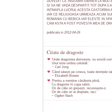
DOVEDIT CE INSEAMN IUBIREA LA MULT
SI SA NE VADA DESPARTIT.TOT DUPA 5 
INTMAPLA LUCRUL ACESTA CASTORRIA A 
IAR CE RELIGIOASA URMEAZA.ACUM SUN
ROMANIA CU BEBICA IAR ELESTE IN SP
CAM ASTA A FOST POVESTA MEA DE DR
publicata in
2012-04-26
Citate de dragoste
'Unde dragostea domnește, nu există voin
Unul este umbra celuilalt.'
~ Carl Jung
'Când iubești pe cineva, toate dorințele ta
~ Elizabeth Bowen
'Pentru a menține căsătoria plină,
Cu dragoste în cupa iubirii,
Ori de câte ori greșești, recunoaște-o;
Ori de câte ori ai dreptate, taci.'
~ Ogden Nash