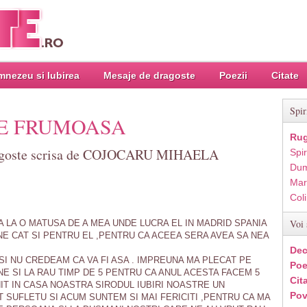
nezeu si Iubirea
Mesaje de dragoste
Poezii
Citate
Spir
RE FRUMOASA
Rug
ragoste scrisa de COJOCARU MIHAELA
Spir
Dum
Mar
Col
Voi 
IA LA O MATUSA DE A MEA UNDE LUCRA EL IN MADRID SPANIA
E CAT SI PENTRU EL ,PENTRU CA ACEEA SERA AVEA SA NEA
I
Dec
SI NU CREDEAM CA VA FI ASA . IMPREUNA MA PLECAT PE
Poe
NE SI LA RAU TIMP DE 5 PENTRU CA ANUL ACESTA FACEM 5
Cit
NIT IN CASA NOASTRA SIRODUL IUBIRI NOASTRE UN
Pov
T SUFLETU SI ACUM SUNTEM SI MAI FERICITI ,PENTRU CA MA