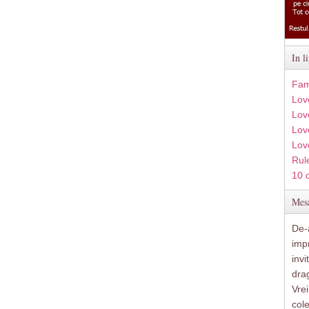
In l
Fam
Lov
Lov
Love
Lov
Rule
10 
Mesa
De-a
imp
inv
drag
Vre
col