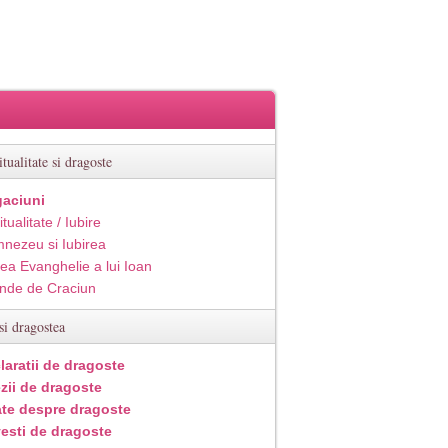
itualitate si dragoste
aciuni
itualitate / Iubire
nezeu si Iubirea
ea Evanghelie a lui Ioan
inde de Craciun
si dragostea
laratii de dragoste
zii de dragoste
ate despre dragoste
esti de dragoste