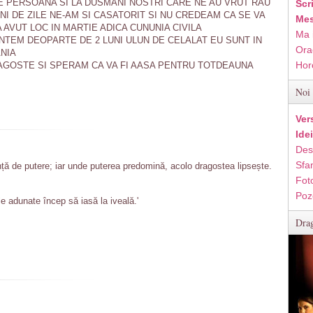
E PERSOANA SI LA DUSMANI NOSTRI CARE NE AU VRUT RAU
Scr
ANI DE ZILE NE-AM SI CASATORIT SI NU CREDEAM CA SE VA
Mes
AVUT LOC IN MARTIE ADICA CUNUNIA CIVILA
Ma 
TEM DEOPARTE DE 2 LUNI ULUN DE CELALAT EU SUNT IN
Ora
ANIA
Hor
AGOSTE SI SPERAM CA VA FI AASA PENTRU TOTDEAUNA
Noi 
Ver
Ide
Des
Sfan
ță de putere; iar unde puterea predomină, acolo dragostea lipsește.
Fot
Poz
le adunate încep să iasă la iveală.'
Drag