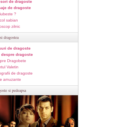
isori de dragoste
aje de dragoste
iubeste ?
col sabian
oscop zilnic
si dragostea
suri de dragoste
i despre dragoste
pre Dragobete
tul Valetin
ografii de dragoste
e amuzante
oste si pedeapsa