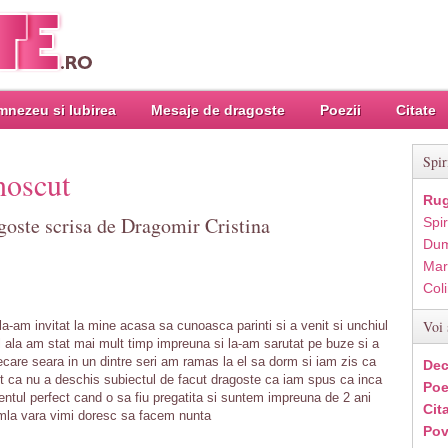
nezeu si Iubirea
Mesaje de dragoste
Poezii
Citate
Spir
noscut
Rug
goste scrisa de Dragomir Cristina
Spir
Dum
Mar
Col
Voi 
la-am invitat la mine acasa sa cunoasca parinti si a venit si unchiul
la am stat mai mult timp impreuna si la-am sarutat pe buze si a
fiecare seara in un dintre seri am ramas la el sa dorm si iam zis ca
Dec
 ca nu a deschis subiectul de facut dragoste ca iam spus ca inca
Poe
ntul perfect cand o sa fiu pregatita si suntem impreuna de 2 ani
Cit
mla vara vimi doresc sa facem nunta
Pov