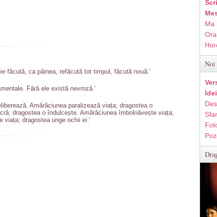
Scr
Mes
Ma 
Ora
Hor
Noi 
ie făcută, ca pâinea, refăcută tot timpul, făcută nouă.'
Ver
mentale. Fără ele există nevroză.'
Ide
Des
eliberează. Amărăciunea paralizează viața; dragostea o
cră; dragostea o îndulcește. Amărăciunea îmbolnăvește viața;
Sfan
viața; dragostea unge ochii ei.'
Fot
Poz
Drag