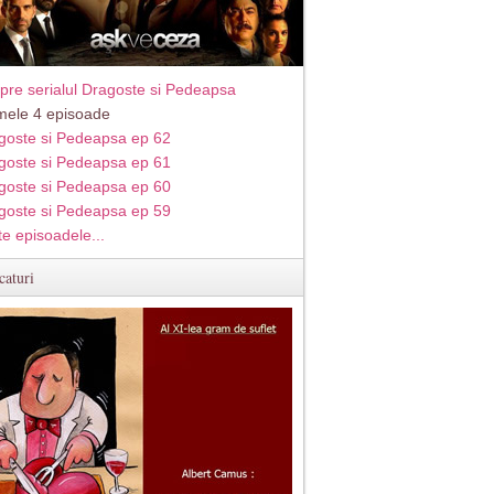
pre serialul Dragoste si Pedeapsa
imele 4 episoade
goste si Pedeapsa ep 62
goste si Pedeapsa ep 61
goste si Pedeapsa ep 60
goste si Pedeapsa ep 59
te episoadele...
caturi