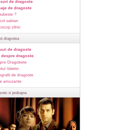
isori de dragoste
aje de dragoste
iubeste ?
col sabian
oscop zilnic
si dragostea
suri de dragoste
i despre dragoste
pre Dragobete
tul Valetin
ografii de dragoste
e amuzante
oste si pedeapsa