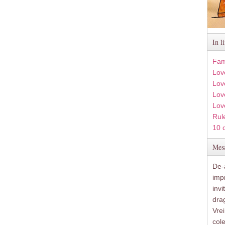
In l
Fam
Lov
Lov
Love
Lov
Rule
10 
Mesa
De-a
imp
inv
drag
Vre
col