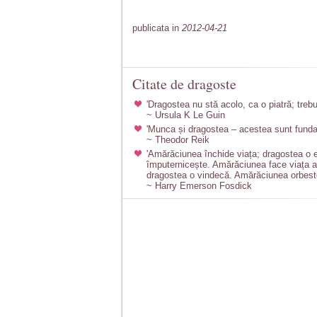
publicata in
2012-04-21
Citate de dragoste
'Dragostea nu stă acolo, ca o piatră; trebu
~ Ursula K Le Guin
'Munca și dragostea – acestea sunt funda
~ Theodor Reik
'Amărăciunea închide viața; dragostea o 
împuternicește. Amărăciunea face viața a
dragostea o vindecă. Amărăciunea orbeste 
~ Harry Emerson Fosdick