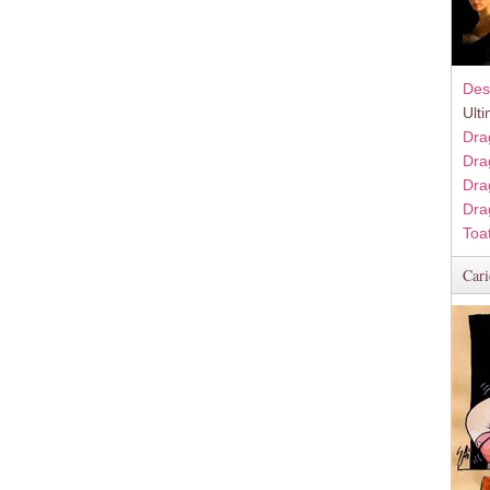
Des
Ult
Dra
Dra
Dra
Dra
Toa
Cari