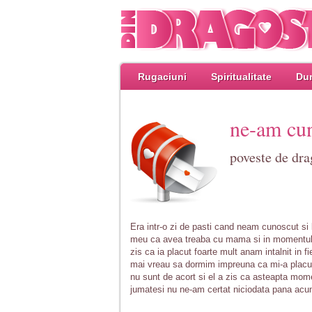
Rugaciuni
Spiritualitate
Dum
ne-am cu
poveste de dra
Era intr-o zi de pasti cand neam cunoscut si 
meu ca avea treaba cu mama si in momentul a
zis ca ia placut foarte mult anam intalnit in 
mai vreau sa dormim impreuna ca mi-a placut
nu sunt de acort si el a zis ca asteapta mome
jumatesi nu ne-am certat niciodata pana acu