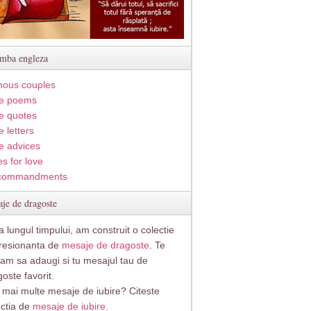
imba engleza
ous couples
e poems
e quotes
 letters
e advices
s for love
commandments
je de dragoste
 lungul timpului, am construit o colectie
resionanta de
mesaje de dragoste
. Te
itam sa adaugi si tu mesajul tau de
oste favorit.
i mai multe mesaje de iubire? Citeste
ectia de
mesaje de iubire.