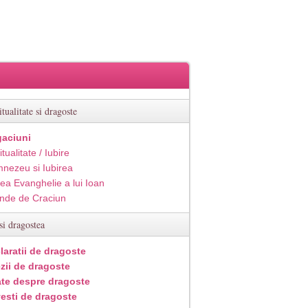
itualitate si dragoste
aciuni
itualitate / Iubire
nezeu si Iubirea
ea Evanghelie a lui Ioan
inde de Craciun
si dragostea
laratii de dragoste
zii de dragoste
ate despre dragoste
esti de dragoste