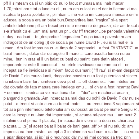
pff il simteam ca si un pitic dc nu lo facut mumasa mai inalt macar
1.70,totusi am stat o luna cu el , nu m-am culcat cu el dar in fiecare zi ma
scotea la pizza ,cofetarie , plimbari... ma vizita imi cumpara mancare si-mi
aducea la scoala era un baiat bun.Despartirea iara "tragica" si-a spart
ambele telefoane pff am trecut pri niste momente de groaza, dar am trecut 
s-a sfarsit cu el...am mai avut un pr... dar fff trecator ..pe perioada valentin
s day ..cadouri ...tc,,despartire "flegmatica " dupa iara o poveste m-am
indragostit de un coleg :)) de scoala pe nume David F , eu is la real el la
uman . Am fost impreuna cu el timp de 2 saptamini ..a fost FANTASTIC un
baiat frumos , dulce dar cu orgoliu ff mare ... care asculta lumea nu pe
mine.. bun in oras el ii un baiat cu bani cu parinti care detin afaceri ,
importante si este ff cunoscut .. si fetele invidioase ca eram cu el ..or
inceput sa fie invidioase si mi-am facut dusmani:( "ff rau" si m-am despartit
de David F din cauza lumii, dragostea noastra nu a fost puternica si sincer
nu iubeam banii lui ..simteam ceva pt el .... off doamne... l-am inteles am
dat dovada de fata matura care intelege omu ... si chiar a fost incantat Dav
F de mine... credea ca voi reactiona dur ... "dur" am reactionat acasa_
plangand o gramada .Am incercat sa mai dau cu ochii de David F dar nu s-
putut . a trecut si asta cum au trecut toate .... au trecut inca 3 saptamani si
tot asa prin intermediu telefonului am cunoscut un baiat pe nume Sergiu R ,
care la inceput nu -iam dat importanta , si acuma mi-pare rau... am avut 2
intalniri cu el prima ff placuta;;) in seara de inviere si a doua nu chiar asa
placuta .....:(( si acest baiat ii baiat de bani gata..off :-< si nu stiu dc am
impresia ca face misto.. astept a 3 intalnire sa vad cum o sa fie.... nu vrea
s apar disperata..si is:( si o recunosc dar nu mi mai doresc sa trec prin