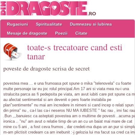
Rugaciuni
Spiritualitate
Dumnezeu si Iubirea
Mesaje de dragoste
Poezii
Citate
toate-s trecatoare cand esti
tanar
poveste de dragoste scrisa de secret
povestea mea ... e una frumoasa pot spune o mika "telenovela" cu foarte
multe personaje iar eu joc rolul principal.Am 17 ani si viata mea nu-i una
stralucita parca as fi pedepsita pe viata, am avut iubiti care pot spune ca m
au afectat sentimental si am devenit o pers foarte instabila pe
plan"sentimente" nu mai am incredere in nimeni si cand incep o relati spun
din prima" nu , ca-l las ca-i neseros NU MA IUBESTE " fac rau , imi fac rau
.Bun ,,,banuiesc ca asteptati povestea am o multime de povesti ..acuma p
ironica .. "nu" am avut o relatie timp de un an cu un baiat mai mare de cat
mine cu 5 ani , a fost ceva frumos , dar credeti-ma dupa un an pur si simpl
m-am plictisit credeam ca am inebunit :-j gelozia lui ma facut sa cred ca im