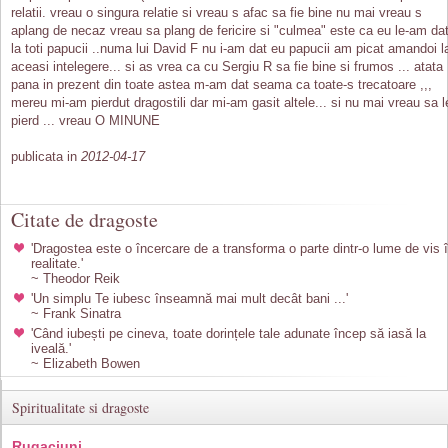
relatii. vreau o singura relatie si vreau s afac sa fie bine nu mai vreau s
aplang de necaz vreau sa plang de fericire si "culmea" este ca eu le-am da
la toti papucii ..numa lui David F nu i-am dat eu papucii am picat amandoi l
aceasi intelegere... si as vrea ca cu Sergiu R sa fie bine si frumos ... atata
pana in prezent din toate astea m-am dat seama ca toate-s trecatoare ,,,
mereu mi-am pierdut dragostili dar mi-am gasit altele... si nu mai vreau sa l
pierd ... vreau O MINUNE
publicata in
2012-04-17
Citate de dragoste
'Dragostea este o încercare de a transforma o parte dintr-o lume de vis 
realitate.'
~ Theodor Reik
'Un simplu Te iubesc înseamnă mai mult decât bani ...'
~ Frank Sinatra
'Când iubești pe cineva, toate dorințele tale adunate încep să iasă la
iveală.'
~ Elizabeth Bowen
Spiritualitate si dragoste
Rugaciuni