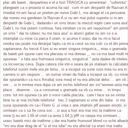
plac alti baieti , despartirea e el a fost TRAGICA cu amenintari , "suferinta"
plangeam ca o proasta si acuma ha rad . cum m-am despartit de Razvan A 
imediat mi-am facut un prieten pe nume Gabi L, ma atrage el ca persoana
dar mereu ma gandeam la Razvan A si nu am mai putut suporta si m-am
despartit de Gabi L, dadandu-i un sms brusc la miezul noptii care suna asa
Gabi L nu mai putem continua, fara intrebari ca nu am raspunsuri" am primi
un sms " dar te iubesc nu ma lasa asa" si atunci gabar nu am ce s-a
intamplat cu mine ca parca il uram, si acuma il urasc dar nu mi-a facut
nimika rau poate ma deranjat faptu ca mi-a cerut sa ma culc cu el din prim
saptamana. Au trecut 4 luni si eu eram singura singurica,,, erau o gramada
de baieti pot spune care ma placeau si ma doreau ,,, nu ca ma laud multi i
spuneau " o fata asa frumoasa singurica, singurica! " asta dadea de inteles
ca incxercau ceva. Dupa cateva zile intr-o seara de joi stateam la calculato
telefonul surorii mele era pe birou , si a inceput sa sune sora mea nu era in
camera si am raspuns ... un numar strain de Italia a inceput sa vb. cu mine
dar spunandu-i ca nu-s Amalia( sora mea) el nu era afectat deloc ... am vb 
ore.... si in mintea mea dupa ce am inchis telefonul am zis"wooww asta ma
place ...doamne... ca a consumat o gramada sa vb cu mine ... in timpu
conv. tot imi spunea ca am o voce calda placuta.. care l face sa se simta
bine nu ar mai inchide telefonul . trec 2 saptamani si vine din italia . si ma
suna spunandu mi ca-i Florin G ,si vrea s ane intalnim pff aveam emotii, si
simteam ca o sa fie ceva soc....si asa a fost era mai mic la inaltime ca
mine:)) eu am 1:65 el cred ca avea 1.64:)) pfff ce naspa ma simteam ,,
urasc baietii mici de inaltime:-j dar era foarte frumusel blond cu ochii albastr
"imi era doar drag de el "si el ma iube" nu era afectat ca eram mai inalta ...