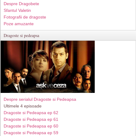
Despre Dragobete
Sfantul Valetin
Fotografii de dragoste
Poze amuzante
Dragoste si pedeapsa
Despre serialul Dragoste si Pedeapsa
Ultimele 4 episoade
Dragoste si Pedeapsa ep 62
Dragoste si Pedeapsa ep 61
Dragoste si Pedeapsa ep 60
Dragoste si Pedeapsa ep 59