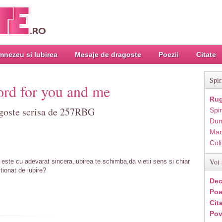
nezeu si Iubirea
Mesaje de dragoste
Poezii
Citate
Spir
ord for you and me
Rug
agoste scrisa de 257RBG
Spir
Dum
Mar
Col
Voi 
t este cu adevarat sincera,iubirea te schimba,da vietii sens si chiar
tionat de iubire?
Dec
Poe
Cit
Pov