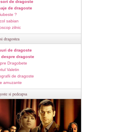
isori de dragoste
aje de dragoste
iubeste ?
col sabian
oscop zilnic
si dragostea
suri de dragoste
i despre dragoste
pre Dragobete
tul Valetin
ografii de dragoste
e amuzante
oste si pedeapsa