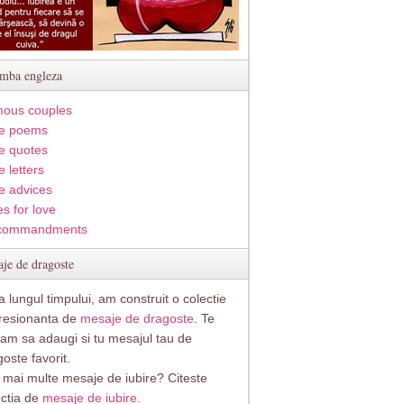
imba engleza
ous couples
e poems
e quotes
 letters
e advices
s for love
commandments
je de dragoste
 lungul timpului, am construit o colectie
resionanta de
mesaje de dragoste
. Te
itam sa adaugi si tu mesajul tau de
oste favorit.
i mai multe mesaje de iubire? Citeste
ectia de
mesaje de iubire.