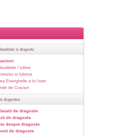
itualitate si dragoste
aciuni
itualitate / Iubire
nezeu si Iubirea
ea Evanghelie a lui Ioan
inde de Craciun
si dragostea
laratii de dragoste
zii de dragoste
ate despre dragoste
esti de dragoste