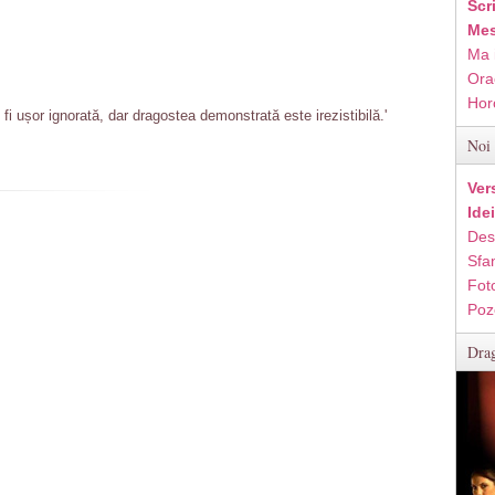
Scr
Mes
Ma 
Ora
Hor
i ușor ignorată, dar dragostea demonstrată este irezistibilă.'
Noi 
Ver
Ide
Des
Sfan
Fot
Poz
Drag