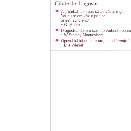
Citate de dragoste
'Alți bărbați au spus că au văzut îngeri,
Dar eu te-am văzut pe tine
Și ești suficient.'
~ G. Moore
'Dragostea despre care se vorbește poate f
~ W Stanley Mooneyham
'Opusul iubirii nu este ura, ci indiferența.'
~ Elie Wiesel