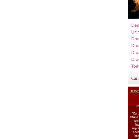
Des
Ult
Dra
Dra
Dra
Dra
Toa
Cari