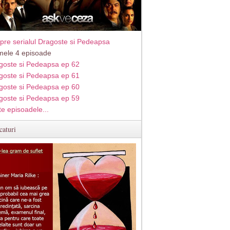
pre serialul Dragoste si Pedeapsa
imele 4 episoade
goste si Pedeapsa ep 62
goste si Pedeapsa ep 61
goste si Pedeapsa ep 60
goste si Pedeapsa ep 59
te episoadele...
caturi