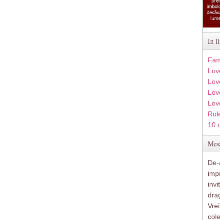
In l
Fam
Lov
Lov
Love
Lov
Rule
10 
Mesa
De-a
imp
inv
drag
Vre
col