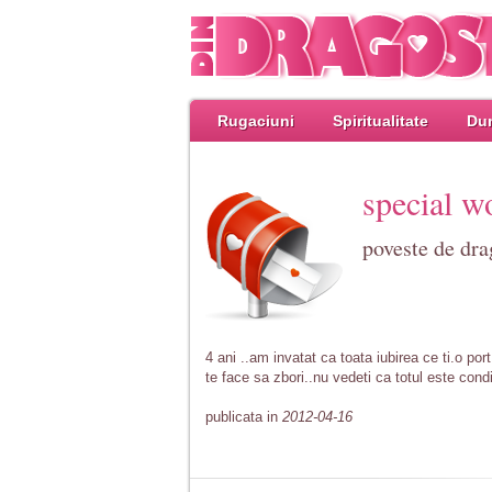
Rugaciuni
Spiritualitate
Dum
special w
poveste de dr
4 ani ..am invatat ca toata iubirea ce ti.o por
te face sa zbori..nu vedeti ca totul este condi
publicata in
2012-04-16