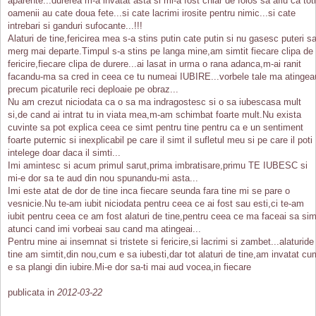
aparente...durerea m-a invatat asta si mi-a fost chiar de folos sa aflu ca toti
oamenii au cate doua fete...si cate lacrimi irosite pentru nimic...si cate
intrebari si ganduri sufocante...!!!
Alaturi de tine,fericirea mea s-a stins putin cate putin si nu gasesc puteri s
merg mai departe.Timpul s-a stins pe langa mine,am simtit fiecare clipa de
fericire,fiecare clipa de durere...ai lasat in urma o rana adanca,m-ai ranit
facandu-ma sa cred in ceea ce tu numeai IUBIRE...vorbele tale ma atingea
precum picaturile reci deploaie pe obraz...
Nu am crezut niciodata ca o sa ma indragostesc si o sa iubescasa mult
si,de cand ai intrat tu in viata mea,m-am schimbat foarte mult.Nu exista
cuvinte sa pot explica ceea ce simt pentru tine pentru ca e un sentiment
foarte puternic si inexplicabil pe care il simt il sufletul meu si pe care il poti
intelege doar daca il simti...
Imi amintesc si acum primul sarut,prima imbratisare,primu TE IUBESC si
mi-e dor sa te aud din nou spunandu-mi asta...
Imi este atat de dor de tine inca fiecare seunda fara tine mi se pare o
vesnicie.Nu te-am iubit niciodata pentru ceea ce ai fost sau esti,ci te-am
iubit pentru ceea ce am fost alaturi de tine,pentru ceea ce ma faceai sa sim
atunci cand imi vorbeai sau cand ma atingeai...
Pentru mine ai insemnat si tristete si fericire,si lacrimi si zambet...alaturide
tine am simtit,din nou,cum e sa iubesti,dar tot alaturi de tine,am invatat cu
e sa plangi din iubire.Mi-e dor sa-ti mai aud vocea,in fiecare
publicata in
2012-03-22