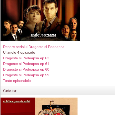
Despre serialul Dragoste si Pedeapsa
Ultimele 4 episoade
Dragoste si Pedeapsa ep 62
Dragoste si Pedeapsa ep 61
Dragoste si Pedeapsa ep 60
Dragoste si Pedeapsa ep 59
Toate episoadele...
Caricaturi