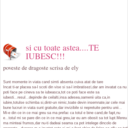
si cu toate astea....TE
IUBESC!!!
poveste de dragoste scrisa de ely
Sunt momente in viata cand simti absenta cuiva atat de tare
Incat ti-ar placea sa-l scoti din vise si sa-l imbratisezi,dar am invatat ca nu
poti face pe cineva sa te iubeasca,tot ce poti face este sa
iubesti...resul...depinde de ceilalti,insa adesea,oamenii uita ca,in
iubire,totulse schimba si,dintr-un nimic,toate devin insemnate,iar cele mai
bune lucruri in viata sunt gratuite,dar invizibile si nepretuite pentru unii...
Mi-e din ce in ce mai greu sa ma prefac ca totul e bine cand,de fapt,nu
e...totul mi se pare din ce in ce mai greu,iar eu am obosit sa tot lupt.Mereu
ma minteai frumos,dar nu-ti dadeai seama ca pot intelege dincolo de