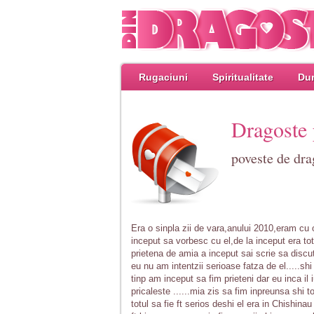
Rugaciuni
Spiritualitate
Dum
Dragoste 
poveste de dra
Era o sinpla zii de vara,anului 2010,eram cu
inceput sa vorbesc cu el,de la inceput era totu
prietena de amia a inceput sai scrie sa discut
eu nu am intentzii serioase fatza de el.....sh
tinp am inceput sa fim prieteni dar eu inca il
pricaleste ......mia zis sa fim inpreunsa shi t
totul sa fie ft serios deshi el era in Chishina