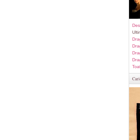
Des
Ult
Dra
Dra
Dra
Dra
Toa
Cari