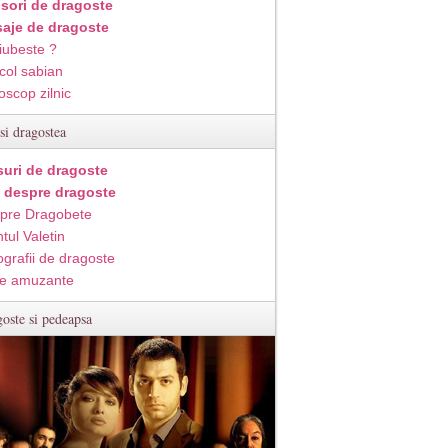
isori de dragoste
aje de dragoste
iubeste ?
col sabian
oscop zilnic
si dragostea
suri de dragoste
i despre dragoste
pre Dragobete
tul Valetin
ografii de dragoste
e amuzante
oste si pedeapsa