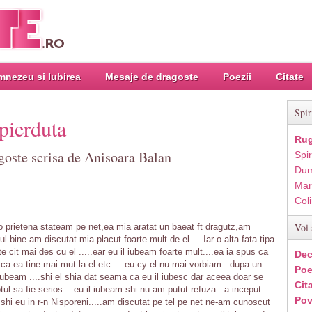
nezeu si Iubirea
Mesaje de dragoste
Poezii
Citate
Spir
pierduta
Rug
goste scrisa de Anisoara Balan
Spir
Dum
Mar
Col
Voi 
 o prietena stateam pe net,ea mia aratat un baeat ft dragutz,am
l bine am discutat mia placut foarte mult de el.....Iar o alta fata tipa
e cit mai des cu el .....ear eu il iubeam foarte mult....ea ia spus ca
Dec
i ca ea tine mai mut la el etc.....eu cy el nu mai vorbiam...dupa un
Poe
 iubeam ....shi el shia dat seama ca eu il iubesc dar aceea doar se
Cit
otul sa fie serios ...eu il iubeam shi nu am putut refuza...a inceput
Pov
u shi eu in r-n Nisporeni.....am discutat pe tel pe net ne-am cunoscut