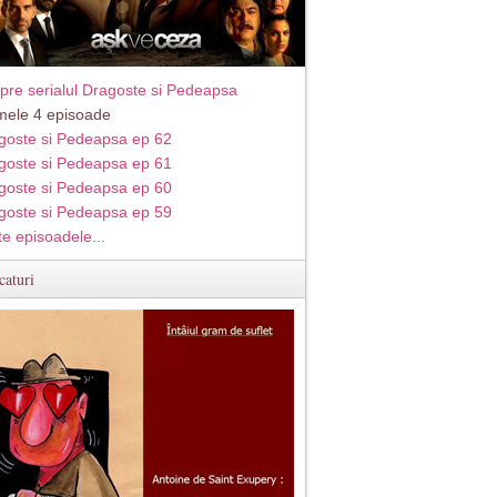
pre serialul Dragoste si Pedeapsa
imele 4 episoade
goste si Pedeapsa ep 62
goste si Pedeapsa ep 61
goste si Pedeapsa ep 60
goste si Pedeapsa ep 59
te episoadele...
caturi