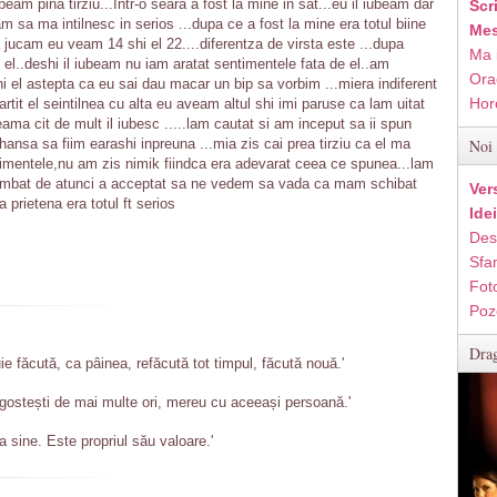
beam pina tirziu...Intr-o seara a fost la mine in sat...eu il iubeam dar
Scr
am sa ma intilnesc in serios ...dupa ce a fost la mine era totul biine
Mes
 jucam eu veam 14 shi el 22....diferentza de virsta este ...dupa
Ma 
el..deshi il iubeam nu iam aratat sentimentele fata de el..am
Ora
i el astepta ca eu sai dau macar un bip sa vorbim ...miera indiferent
Hor
tit el seintilnea cu alta eu aveam altul shi imi paruse ca lam uitat
ma cit de mult il iubesc .....lam cautat si am inceput sa ii spun
hansa sa fiim earashi inpreuna ...mia zis cai prea tirziu ca el ma
Noi 
ntimentele,nu am zis nimik fiindca era adevarat ceea ce spunea...lam
imbat de atunci a acceptat sa ne vedem sa vada ca mam schibat
Ver
prietena era totul ft serios
Ide
Des
Sfan
Fot
Poz
Drag
ie făcută, ca pâinea, refăcută tot timpul, făcută nouă.'
gostești de mai multe ori, mereu cu aceeași persoană.'
a sine. Este propriul său valoare.'