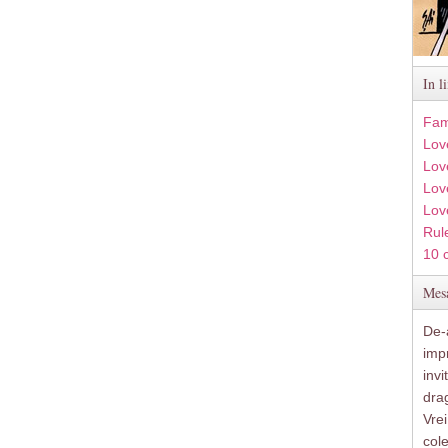
In l
Fam
Lov
Lov
Love
Lov
Rule
10 
Mesa
De-a
imp
inv
drag
Vre
col