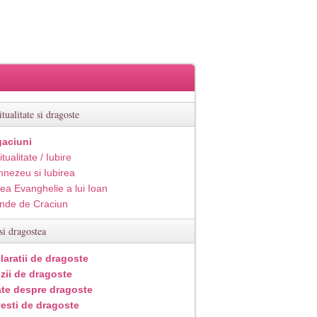
itualitate si dragoste
aciuni
itualitate / Iubire
nezeu si Iubirea
ea Evanghelie a lui Ioan
inde de Craciun
si dragostea
laratii de dragoste
zii de dragoste
ate despre dragoste
esti de dragoste