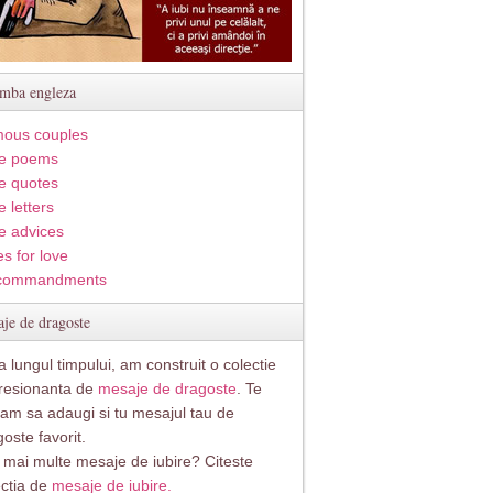
imba engleza
ous couples
e poems
e quotes
 letters
e advices
s for love
commandments
je de dragoste
 lungul timpului, am construit o colectie
resionanta de
mesaje de dragoste
. Te
itam sa adaugi si tu mesajul tau de
oste favorit.
i mai multe mesaje de iubire? Citeste
ectia de
mesaje de iubire.