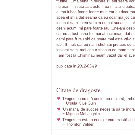
ft bine.....ma suna in fiecare zii shi seara vor
nu eram linistita asa este firea mia...nu pute
el ma iubea foarte foarte mult ear eu doar ma
acea el shia dat seama ca eu doar ma joc cu 
inceput sa nг prea vorbim eu nul sunam ....sh
deshi acum imi pare foarte rau ...ne-am despar
dar nu a fost asha tocmai atunci miam dat sea
cami pare ft rau shi ca poate mai este vri-o s
iubit ft mult dar eu nam stiut sai pretues se
inplorat sami mai dea o shansa ca mam sch
..am fost la Chishinau neam vazut dar el avea 
publicata in
2012-03-19
Citate de dragoste
'Dragostea nu stă acolo, ca o piatră; trebu
~ Ursula K Le Guin
'Un mariaj de succes necesită să te îndră
~ Mignon McLaughlin
'Dragostea este o energie care există de l
~ Thornton Wilder