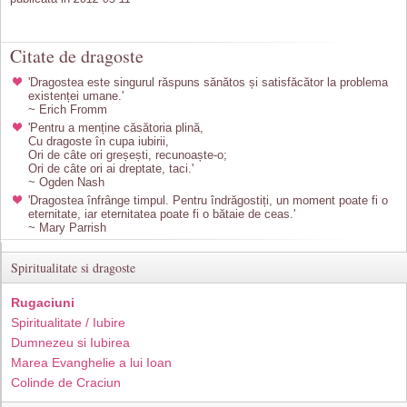
Citate de dragoste
'Dragostea este singurul răspuns sănătos și satisfăcător la problema
existenței umane.'
~ Erich Fromm
'Pentru a menține căsătoria plină,
Cu dragoste în cupa iubirii,
Ori de câte ori greșești, recunoaște-o;
Ori de câte ori ai dreptate, taci.'
~ Ogden Nash
'Dragostea înfrânge timpul. Pentru îndrăgostiți, un moment poate fi o
eternitate, iar eternitatea poate fi o bătaie de ceas.'
~ Mary Parrish
Spiritualitate si dragoste
Rugaciuni
Spiritualitate / Iubire
Dumnezeu si Iubirea
Marea Evanghelie a lui Ioan
Colinde de Craciun