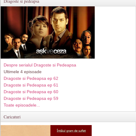
Dragoste si pedeapsa
Despre serialul Dragoste si Pedeapsa
Ultimele 4 episoade
Dragoste si Pedeapsa ep 62
Dragoste si Pedeapsa ep 61
Dragoste si Pedeapsa ep 60
Dragoste si Pedeapsa ep 59
Toate episoadele...
Caricaturi