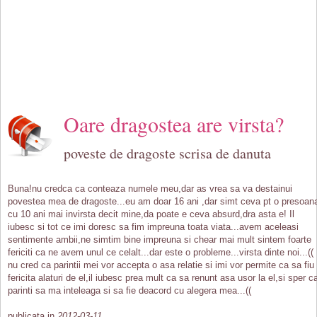
Oare dragostea are virsta?
poveste de dragoste scrisa de danuta
Buna!nu credca ca conteaza numele meu,dar as vrea sa va destainui
povestea mea de dragoste...eu am doar 16 ani ,dar simt ceva pt o presoan
cu 10 ani mai invirsta decit mine,da poate e ceva absurd,dra asta e! Il
iubesc si tot ce imi doresc sa fim impreuna toata viata...avem aceleasi
sentimente ambii,ne simtim bine impreuna si chear mai mult sintem foarte
fericiti ca ne avem unul ce celalt...dar este o probleme...virsta dinte noi...((
nu cred ca parintii mei vor accepta o asa relatie si imi vor permite ca sa fiu
fericita alaturi de el,il iubesc prea mult ca sa renunt asa usor la el,si sper c
parinti sa ma inteleaga si sa fie deacord cu alegera mea...((
publicata in
2012-03-11