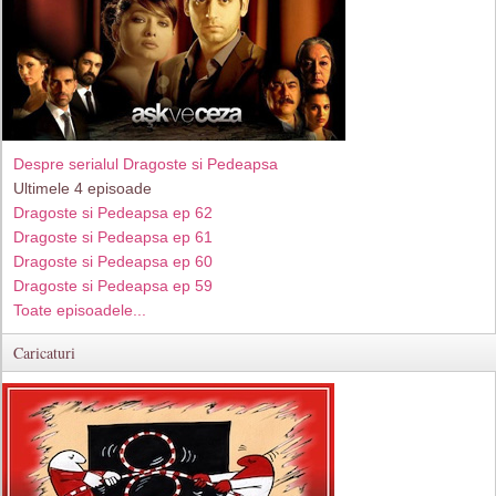
Despre serialul Dragoste si Pedeapsa
Ultimele 4 episoade
Dragoste si Pedeapsa ep 62
Dragoste si Pedeapsa ep 61
Dragoste si Pedeapsa ep 60
Dragoste si Pedeapsa ep 59
Toate episoadele...
Caricaturi