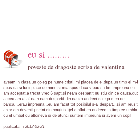
eu si .........
poveste de dragoste scrisa de valentina
aveam in clasa un goleg pe nume cristi.imi placea de el.dupa un timp el m-
spus ca si lui ii place de mine si mia spus daca vreau sa fim impreuna eu
am acceptat.a trecut vreo 6 sapt.si neam despartit nu stiu din ce cauza.du
accea am aflat ca n-eam despartit din cauza andreei colega mea de
banca....erau impreuna...eu am facut tot posibilul s-ai despart...si am reusit
chiar am devenit prietni din nou(iubiti)el a aflat ca andreea in timp ce umbla
cu el umbal cu altcineva si de atunci suntem impreuna si avem un copil
publicata in
2012-02-21