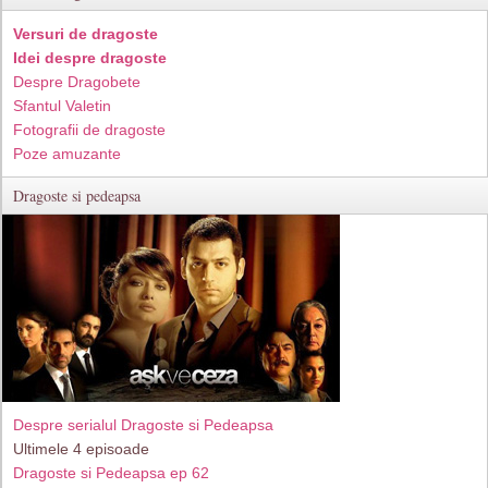
Versuri de dragoste
Idei despre dragoste
Despre Dragobete
Sfantul Valetin
Fotografii de dragoste
Poze amuzante
Dragoste si pedeapsa
Despre serialul Dragoste si Pedeapsa
Ultimele 4 episoade
Dragoste si Pedeapsa ep 62