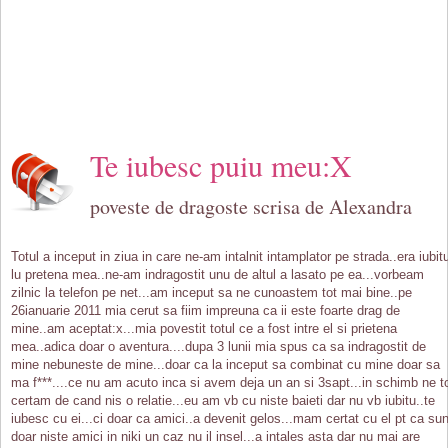
Te iubesc puiu meu:X
poveste de dragoste scrisa de Alexandra
Totul a inceput in ziua in care ne-am intalnit intamplator pe strada..era iubitu
lu pretena mea..ne-am indragostit unu de altul a lasato pe ea...vorbeam
zilnic la telefon pe net...am inceput sa ne cunoastem tot mai bine..pe
26ianuarie 2011 mia cerut sa fiim impreuna ca ii este foarte drag de
mine..am aceptat:x...mia povestit totul ce a fost intre el si prietena
mea..adica doar o aventura....dupa 3 lunii mia spus ca sa indragostit de
mine nebuneste de mine...doar ca la inceput sa combinat cu mine doar sa
ma f***....ce nu am acuto inca si avem deja un an si 3sapt...in schimb ne t
certam de cand nis o relatie...eu am vb cu niste baieti dar nu vb iubitu..te
iubesc cu ei...ci doar ca amici..a devenit gelos...mam certat cu el pt ca sun
doar niste amici in niki un caz nu il insel...a intales asta dar nu mai are