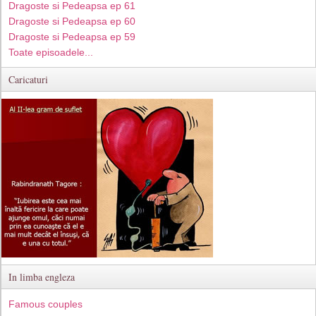
Dragoste si Pedeapsa ep 61
Dragoste si Pedeapsa ep 60
Dragoste si Pedeapsa ep 59
Toate episoadele...
Caricaturi
In limba engleza
Famous couples