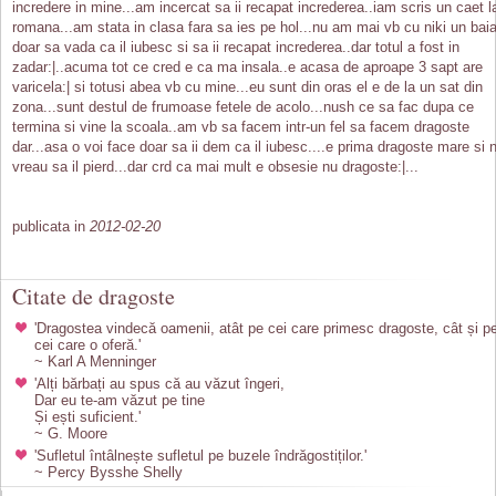
incredere in mine...am incercat sa ii recapat increderea..iam scris un caet l
romana...am stata in clasa fara sa ies pe hol...nu am mai vb cu niki un baia
doar sa vada ca il iubesc si sa ii recapat increderea..dar totul a fost in
zadar:|..acuma tot ce cred e ca ma insala..e acasa de aproape 3 sapt are
varicela:| si totusi abea vb cu mine...eu sunt din oras el e de la un sat din
zona...sunt destul de frumoase fetele de acolo...nush ce sa fac dupa ce
termina si vine la scoala..am vb sa facem intr-un fel sa facem dragoste
dar...asa o voi face doar sa ii dem ca il iubesc....e prima dragoste mare si 
vreau sa il pierd...dar crd ca mai mult e obsesie nu dragoste:|...
publicata in
2012-02-20
Citate de dragoste
'Dragostea vindecă oamenii, atât pe cei care primesc dragoste, cât și p
cei care o oferă.'
~ Karl A Menninger
'Alți bărbați au spus că au văzut îngeri,
Dar eu te-am văzut pe tine
Și ești suficient.'
~ G. Moore
'Sufletul întâlnește sufletul pe buzele îndrăgostiților.'
~ Percy Bysshe Shelly