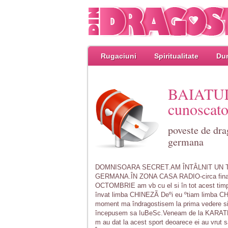
Rugaciuni
Spiritualitate
Dum
BAIATU
cunoscato
poveste de dra
germana
DOMNISOARA SECRET.AM ÎNTÂLNIT UN 
GERMANA.ÎN ZONA CASA RADIO-circa financi
OCTOMBRIE am vb cu el si în tot acest timp
învat limba CHINEZÃ Deºi eu ºtiam limba 
moment ma îndragostisem la prima vedere s
începusem sa IuBeSc.Veneam de la KARATE eram
m au dat la acest sport deoarece ei au vrut 