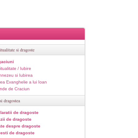
itualitate si dragoste
aciuni
itualitate / Iubire
nezeu si Iubirea
ea Evanghelie a lui Ioan
inde de Craciun
si dragostea
laratii de dragoste
zii de dragoste
ate despre dragoste
esti de dragoste