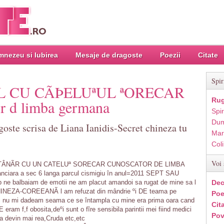
nezeu si Iubirea
Mesaje de dragoste
Poezii
Citate
Spir
L CU CÃÞELUªUL ªORECAR
Rug
r d limba germana
Spir
Dum
goste scrisa de Liana Ianidis-Secret chineza tu
Mar
Col
Voi 
TÂNÃR CU UN CATELUª SORECAR CUNOSCATOR DE LIMBA
ara a sec 6 langa parcul cismigiu în anul=2011 SEPT SAU
 ne balbaiam de emotii ne am placut amandoi sa rugat de mine sa l
Dec
CHINEZA-COREEANÃ l am refuzat din mândrie ºi DE teama pe
Poe
i nu mi dadeam seama ce se întampla cu mine era prima oara cand
Cit
 f,f obosita,deºi sunt o fîre sensibila parintii mei fiind medici
Pov
sa devin mai rea,Cruda etc,etc