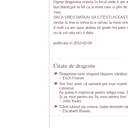
Îngrop dragostea noasta în locul unde ti am a
bun,bland,pur la fel ca si mine naiv si plin de
mea.
DACA VREO DATA AI SA CITESTI ACEASTA SC
ramas la tine si inima ta a ramas la mine vino
d mult ca am spus atatea vb goale îmi pare ra
nu te voi uita nici ó data
publicata in
2012-02-04
Citate de dragoste
'Dragostea este singurul răspuns sănătos 
~ Erich Fromm
'Am fost uimit că oamenii pot muri martir
cutremur.
Aș putea fi martirizat pentru religia mea.
Și aș muri pentru ea. Aș muri pentru tine.'
~ John Keats
'Când iubești pe cineva, toate dorințele ta
~ Elizabeth Bowen