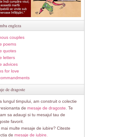
imba engleza
ous couples
e poems
e quotes
 letters
e advices
s for love
commandments
je de dragoste
 lungul timpului, am construit o colectie
resionanta de
mesaje de dragoste
. Te
itam sa adaugi si tu mesajul tau de
oste favorit.
i mai multe mesaje de iubire? Citeste
ectia de
mesaje de iubire.