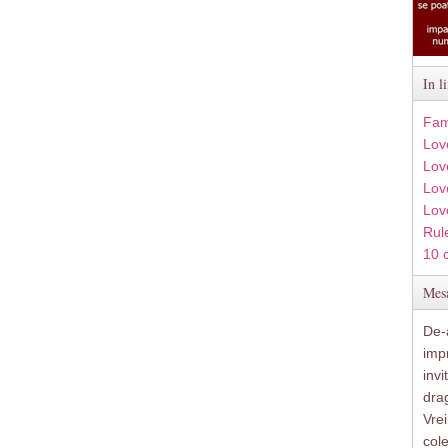
In l
Fam
Lov
Lov
Love
Lov
Rule
10 
Mesa
De-a
imp
inv
drag
Vre
col