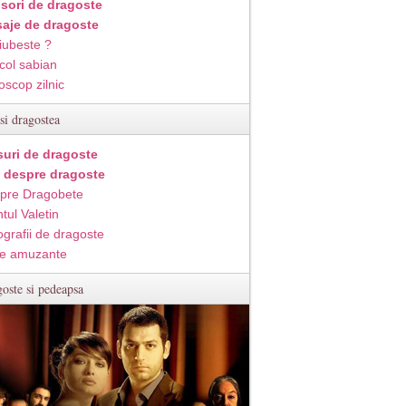
isori de dragoste
aje de dragoste
iubeste ?
col sabian
oscop zilnic
si dragostea
suri de dragoste
i despre dragoste
pre Dragobete
tul Valetin
ografii de dragoste
e amuzante
oste si pedeapsa