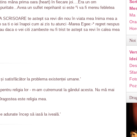
Scr
tins mâna prima oara (heart) În fiecare joi....Era un om
 puritate...Avea un suflet neprihanit si este ºi va fi mereu febletea
Mes
Ma 
RISOARE te astept sa revi din nou în viata mea Inima mea a
Ora
 sa ti o iei înapoi cum ai zis tu atunci -Marea Egee:-* regret nespus
Hor
u daca o vei citi zambeste nu fi trist te astept sa revi în calea mea
Noi 
Ver
Ide
Des
Sfan
Fot
și satisfăcător la problema existenței umane.'
Poz
i pentru religia lor - m-am cutremurat la gândul acesta. Nu mă mai
Drag
 Dragostea este religia mea.
le adunate încep să iasă la iveală.'