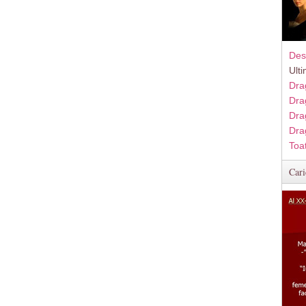
Des
Ult
Dra
Dra
Dra
Dra
Toa
Cari