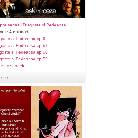
pre serialul Dragoste si Pedeapsa
imele 4 episoade
goste si Pedeapsa ep 62
goste si Pedeapsa ep 61
goste si Pedeapsa ep 60
goste si Pedeapsa ep 59
te episoadele...
caturi