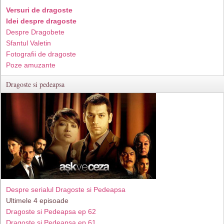
Versuri de dragoste
Idei despre dragoste
Despre Dragobete
Sfantul Valetin
Fotografii de dragoste
Poze amuzante
Dragoste si pedeapsa
Despre serialul Dragoste si Pedeapsa
Ultimele 4 episoade
Dragoste si Pedeapsa ep 62
Dragoste si Pedeapsa ep 61