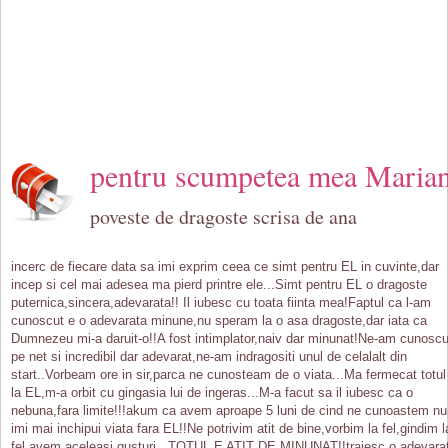
pentru scumpetea mea Maria
poveste de dragoste scrisa de ana
incerc de fiecare data sa imi exprim ceea ce simt pentru EL in cuvinte,dar
incep si cel mai adesea ma pierd printre ele...Simt pentru EL o dragoste
puternica,sincera,adevarata!! Il iubesc cu toata fiinta mea!Faptul ca l-am
cunoscut e o adevarata minune,nu speram la o asa dragoste,dar iata ca
Dumnezeu mi-a daruit-o!!A fost intimplator,naiv dar minunat!Ne-am cunoscu
pe net si incredibil dar adevarat,ne-am indragositi unul de celalalt din
start..Vorbeam ore in sir,parca ne cunosteam de o viata...Ma fermecat totul
la EL,m-a orbit cu gingasia lui de ingeras...M-a facut sa il iubesc ca o
nebuna,fara limite!!!akum ca avem aproape 5 luni de cind ne cunoastem nu
imi mai inchipui viata fara EL!!Ne potrivim atit de bine,vorbim la fel,gindim l
fel,avem aceleasi gusturi...TOTUL E ATIT DE MINUNAT!!traiesc o adevara