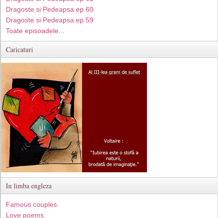
Dragoste si Pedeapsa ep 60
Dragoste si Pedeapsa ep 59
Toate episoadele...
Caricaturi
In limba engleza
Famous couples
Love poems