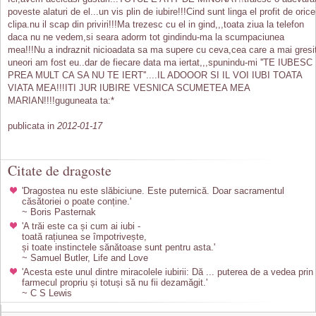
poveste alaturi de el...un vis plin de iubire!!!Cind sunt linga el profit de orice
clipa.nu il scap din priviri!!!Ma trezesc cu el in gind,,,toata ziua la telefon
daca nu ne vedem,si seara adorm tot gindindu-ma la scumpaciunea
mea!!!Nu a indraznit nicioadata sa ma supere cu ceva,cea care a mai gresi
uneori am fost eu..dar de fiecare data ma iertat,,,spunindu-mi ''TE IUBESC
PREA MULT CA SA NU TE IERT''....IL ADOOOR SI IL VOI IUBI TOATA
VIATA MEA!!!ITI JUR IUBIRE VESNICA SCUMETEA MEA
MARIAN!!!!guguneata ta:*
publicata in
2012-01-17
Citate de dragoste
'Dragostea nu este slăbiciune. Este puternică. Doar sacramentul
căsătoriei o poate conține.'
~ Boris Pasternak
'A trăi este ca și cum ai iubi -
toată rațiunea se împotrivește,
și toate instinctele sănătoase sunt pentru asta.'
~ Samuel Butler, Life and Love
'Acesta este unul dintre miracolele iubirii: Dă ... puterea de a vedea prin
farmecul propriu și totuși să nu fii dezamăgit.'
~ C S Lewis