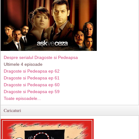
Despre serialul Dragoste si Pedeapsa
Ultimele 4 episoade
Dragoste si Pedeapsa ep 62
Dragoste si Pedeapsa ep 61
Dragoste si Pedeapsa ep 60
Dragoste si Pedeapsa ep 59
Toate episoadele...
Caricaturi