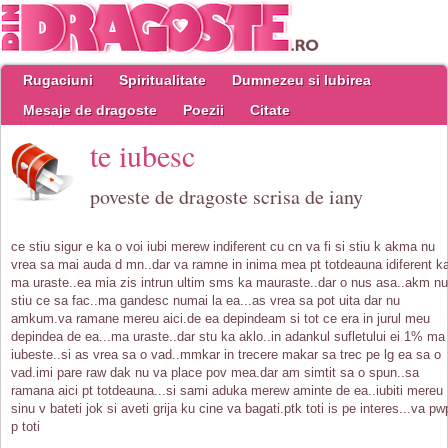
Rugaciuni
Spiritualitate
Dumnezeu si Iubirea
Mesaje de dragoste
Poezii
Citate
te iubesc
poveste de dragoste scrisa de iany
ce stiu sigur e ka o voi iubi merew indiferent cu cn va fi si stiu k akma nu
vrea sa mai auda d mn..dar va ramne in inima mea pt totdeauna idiferent k
ma uraste..ea mia zis intrun ultim sms ka mauraste..dar o nus asa..akm nu
stiu ce sa fac..ma gandesc numai la ea...as vrea sa pot uita dar nu
amkum.va ramane mereu aici.de ea depindeam si tot ce era in jurul meu
depindea de ea...ma uraste..dar stu ka aklo..in adankul sufletului ei 1% ma
iubeste..si as vrea sa o vad..mmkar in trecere makar sa trec pe lg ea sa o
vad.imi pare raw dak nu va place pov mea.dar am simtit sa o spun..sa
ramana aici pt totdeauna...si sami aduka merew aminte de ea..iubiti mereu
sinu v bateti jok si aveti grija ku cine va bagati.ptk toti is pe interes...va pw
p toti