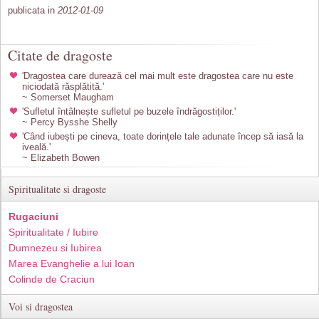
publicata in
2012-01-09
Citate de dragoste
'Dragostea care durează cel mai mult este dragostea care nu este
niciodată răsplătită.'
~ Somerset Maugham
'Sufletul întâlnește sufletul pe buzele îndrăgostiților.'
~ Percy Bysshe Shelly
'Când iubești pe cineva, toate dorințele tale adunate încep să iasă la
iveală.'
~ Elizabeth Bowen
Spiritualitate si dragoste
Rugaciuni
Spiritualitate / Iubire
Dumnezeu si Iubirea
Marea Evanghelie a lui Ioan
Colinde de Craciun
Voi si dragostea