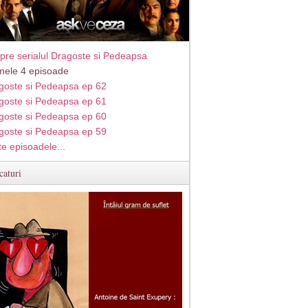
pre serialul Dragoste si Pedeapsa
imele 4 episoade
goste si Pedeapsa ep 62
goste si Pedeapsa ep 61
goste si Pedeapsa ep 60
goste si Pedeapsa ep 59
te episoadele...
caturi