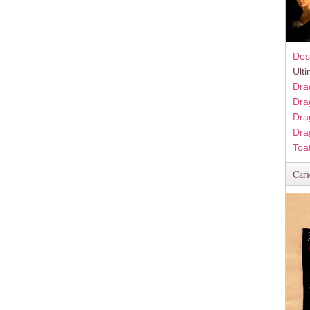
Des
Ult
Dra
Dra
Dra
Dra
Toa
Cari