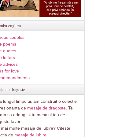
imba engleza
ous couples
e poems
e quotes
 letters
e advices
s for love
commandments
je de dragoste
 lungul timpului, am construit o colectie
resionanta de
mesaje de dragoste
. Te
itam sa adaugi si tu mesajul tau de
oste favorit.
i mai multe mesaje de iubire? Citeste
ectia de
mesaje de iubire.