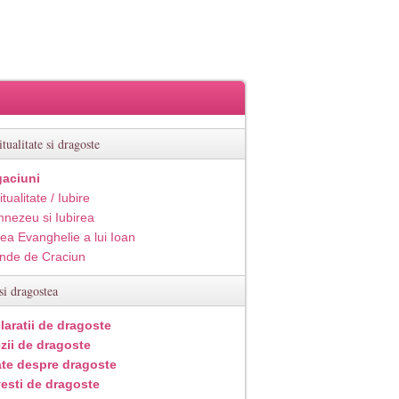
itualitate si dragoste
aciuni
itualitate / Iubire
nezeu si Iubirea
ea Evanghelie a lui Ioan
inde de Craciun
si dragostea
laratii de dragoste
zii de dragoste
ate despre dragoste
esti de dragoste