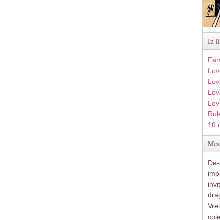
In l
Fam
Lov
Lov
Love
Lov
Rule
10 
Mesa
De-a
imp
inv
drag
Vre
col