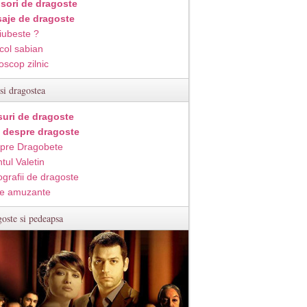
isori de dragoste
aje de dragoste
iubeste ?
col sabian
oscop zilnic
si dragostea
suri de dragoste
i despre dragoste
pre Dragobete
tul Valetin
ografii de dragoste
e amuzante
oste si pedeapsa