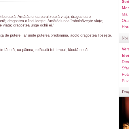
Scr
Mes
Ma 
eliberează. Amărăciunea paralizează viața; dragostea o
Ora
cră; dragostea o îndulcește. Amărăciunea îmbolnăvește viața;
viața; dragostea unge ochii ei.'
Hor
ță de putere; iar unde puterea predomină, acolo dragostea lipsește.
Noi 
Ver
ie făcută, ca pâinea, refăcută tot timpul, făcută nouă.'
Ide
Des
Sfan
Fot
Poz
Drag