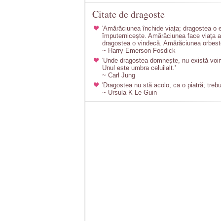
Citate de dragoste
'Amărăciunea închide viața; dragostea o 
împuternicește. Amărăciunea face viața a
dragostea o vindecă. Amărăciunea orbeste 
~ Harry Emerson Fosdick
'Unde dragostea domnește, nu există voin
Unul este umbra celuilalt.'
~ Carl Jung
'Dragostea nu stă acolo, ca o piatră; trebu
~ Ursula K Le Guin