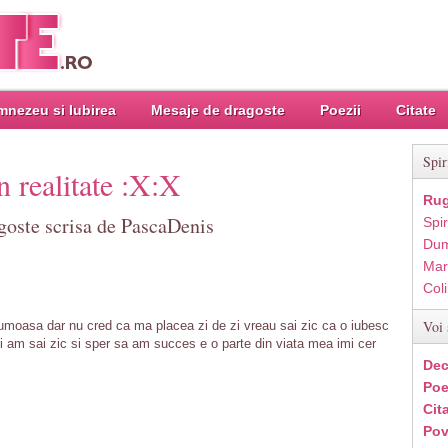
nezeu si Iubirea
Mesaje de dragoste
Poezii
Citate
Spir
n realitate :X:X
Rug
goste scrisa de PascaDenis
Spir
Dum
Mar
Col
Voi 
frumoasa dar nu cred ca ma placea zi de zi vreau sai zic ca o iubesc
 zi am sai zic si sper sa am succes e o parte din viata mea imi cer
Dec
Poe
Cit
Pov