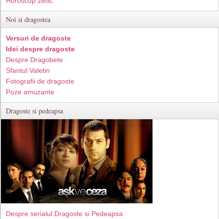
Horoscop zilnic
Noi si dragostea
Versuri de dragoste
Idei despre dragoste
Despre Dragobete
Sfantul Valetin
Fotografii de dragoste
Poze amuzante
Dragoste si pedeapsa
Despre serialul Dragoste si Pedeapsa