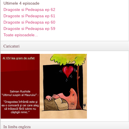
Ultimele 4 episoade
Dragoste si Pedeapsa ep 62
Dragoste si Pedeapsa ep 61
Dragoste si Pedeapsa ep 60
Dragoste si Pedeapsa ep 59
Toate episoadele...
Caricaturi
In limba engleza