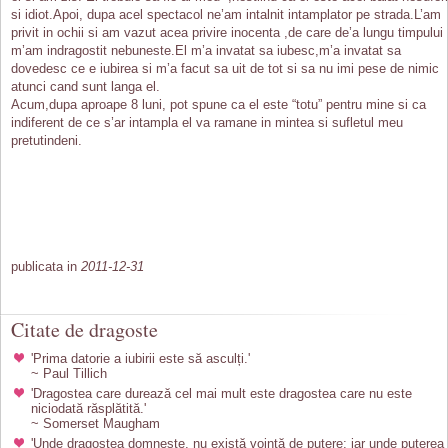
si idiot.Apoi, dupa acel spectacol ne’am intalnit intamplator pe strada.L’am
privit in ochii si am vazut acea privire inocenta ,de care de’a lungu timpului
m’am indragostit nebuneste.El m’a invatat sa iubesc,m’a invatat sa
dovedesc ce e iubirea si m’a facut sa uit de tot si sa nu imi pese de nimic
atunci cand sunt langa el.
Acum,dupa aproape 8 luni, pot spune ca el este “totu” pentru mine si ca
indiferent de ce s’ar intampla el va ramane in mintea si sufletul meu
pretutindeni.
publicata in
2011-12-31
Citate de dragoste
'Prima datorie a iubirii este să asculți.'
~ Paul Tillich
'Dragostea care durează cel mai mult este dragostea care nu este
niciodată răsplătită.'
~ Somerset Maugham
'Unde dragostea domnește, nu există voință de putere; iar unde puterea