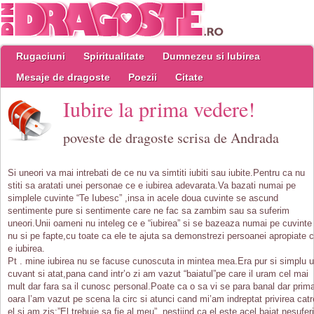
Rugaciuni
Spiritualitate
Dumnezeu si Iubirea
Mesaje de dragoste
Poezii
Citate
Iubire la prima vedere!
poveste de dragoste scrisa de Andrada
Si uneori va mai intrebati de ce nu va simtiti iubiti sau iubite.Pentru ca nu
stiti sa aratati unei personae ce e iubirea adevarata.Va bazati numai pe
simplele cuvinte “Te Iubesc” ,insa in acele doua cuvinte se ascund
sentimente pure si sentimente care ne fac sa zambim sau sa suferim
uneori.Unii oameni nu inteleg ce e “iubirea” si se bazeaza numai pe cuvinte
nu si pe fapte,cu toate ca ele te ajuta sa demonstrezi persoanei apropiate 
e iubirea.
Pt . mine iubirea nu se facuse cunoscuta in mintea mea.Era pur si simplu 
cuvant si atat,pana cand intr’o zi am vazut “baiatul”pe care il uram cel mai
mult dar fara sa il cunosc personal.Poate ca o sa vi se para banal dar prim
oara l’am vazut pe scena la circ si atunci cand mi’am indreptat privirea catr
el si am zis:”El trebuie sa fie al meu” ,nestiind ca el este acel baiat nesuferi