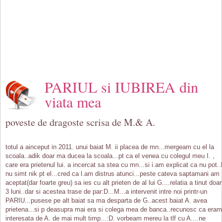
PARIUL si IUBIREA din
viata mea
poveste de dragoste scrisa de M.& A.
totul a ainceput in 2011. unui baiat M. ii placea de mn...mergeam cu el la
scoala..adik doar ma ducea la scoala...pt ca el venea cu colegul meu I. ,
care era prietenul lui. a incercat sa stea cu mn...si i.am explicat ca nu pot..
nu simt nik pt el...cred ca l.am distrus atunci...peste cateva saptamani am
aceptat(dar foarte greu) sa ies cu alt prieten de al lui G....relatia a tinut doar
3 luni..dar si acestea trase de par:D...M...a intervenit intre noi printr-un
PARIU...pusese pe alt baiat sa ma desparta de G..acest baiat A. avea
prietena...si p deasupra mai era si colega mea de banca..recunosc ca eram
interesata de A. de mai mult timp...:D. vorbeam mereu la tlf cu A....ne