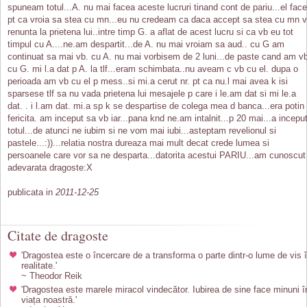
spuneam totul...A. nu mai facea aceste lucruri tinand cont de pariu...el fac
pt ca vroia sa stea cu mn...eu nu credeam ca daca accept sa stea cu mn 
renunta la prietena lui..intre timp G. a aflat de acest lucru si ca vb eu tot
timpul cu A....ne.am despartit...de A. nu mai vroiam sa aud.. cu G am
continuat sa mai vb. cu A. nu mai vorbisem de 2 luni...de paste cand am v
cu G. mi l.a dat p A. la tlf...eram schimbata..nu aveam c vb cu el. dupa o
perioada am vb cu el p mess..si mi.a cerut nr. pt ca nu.l mai avea k isi
sparsese tlf sa nu vada prietena lui mesajele p care i le.am dat si mi le.a
dat. . i l.am dat. mi.a sp k se despartise de colega mea d banca...era potin
fericita. am inceput sa vb iar...pana knd ne.am intalnit...p 20 mai...a incepu
totul...de atunci ne iubim si ne vom mai iubi...asteptam revelionul si
pastele...:))...relatia nostra dureaza mai mult decat crede lumea si
persoanele care vor sa ne desparta...datorita acestui PARIU...am cunoscut
adevarata dragoste:X
publicata in
2011-12-25
Citate de dragoste
'Dragostea este o încercare de a transforma o parte dintr-o lume de vis 
realitate.'
~ Theodor Reik
'Dragostea este marele miracol vindecător. Iubirea de sine face minuni î
viața noastră.'