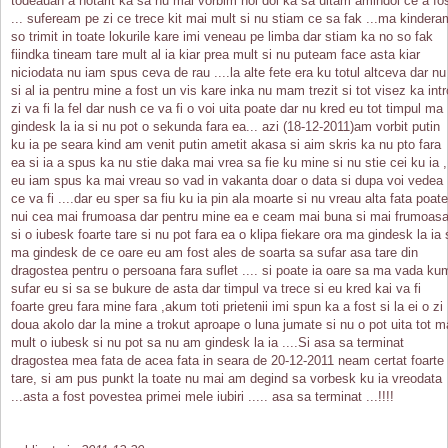
todeauan a hotarit ka sa nu mai vorbim noi doi ka sa uitam amindoi ce a fo
... sufeream pe zi ce trece kit mai mult si nu stiam ce sa fak ...ma kindera
so trimit in toate lokurile kare imi veneau pe limba dar stiam ka no so fak
fiindka tineam tare mult al ia kiar prea mult si nu puteam face asta kiar
niciodata nu iam spus ceva de rau ....la alte fete era ku totul altceva dar nu
si al ia pentru mine a fost un vis kare inka nu mam trezit si tot visez ka intr
zi va fi la fel dar nush ce va fi o voi uita poate dar nu kred eu tot timpul ma
gindesk la ia si nu pot o sekunda fara ea... azi (18-12-2011)am vorbit putin
ku ia pe seara kind am venit putin ametit akasa si aim skris ka nu pto fara
ea si ia a spus ka nu stie daka mai vrea sa fie ku mine si nu stie cei ku ia ,
eu iam spus ka mai vreau so vad in vakanta doar o data si dupa voi vedea
ce va fi ....dar eu sper sa fiu ku ia pin ala moarte si nu vreau alta fata poate
nui cea mai frumoasa dar pentru mine ea e ceam mai buna si mai frumoas
si o iubesk foarte tare si nu pot fara ea o klipa fiekare ora ma gindesk la ia 
ma gindesk de ce oare eu am fost ales de soarta sa sufar asa tare din
dragostea pentru o persoana fara suflet .... si poate ia oare sa ma vada ku
sufar eu si sa se bukure de asta dar timpul va trece si eu kred kai va fi
foarte greu fara mine fara ,akum toti prietenii imi spun ka a fost si la ei o zi
doua akolo dar la mine a trokut aproape o luna jumate si nu o pot uita tot m
mult o iubesk si nu pot sa nu am gindesk la ia ....Si asa sa terminat
dragostea mea fata de acea fata in seara de 20-12-2011 neam certat foarte
tare, si am pus punkt la toate nu mai am degind sa vorbesk ku ia vreodata
...asta a fost povestea primei mele iubiri ..... asa sa terminat ...!!!!