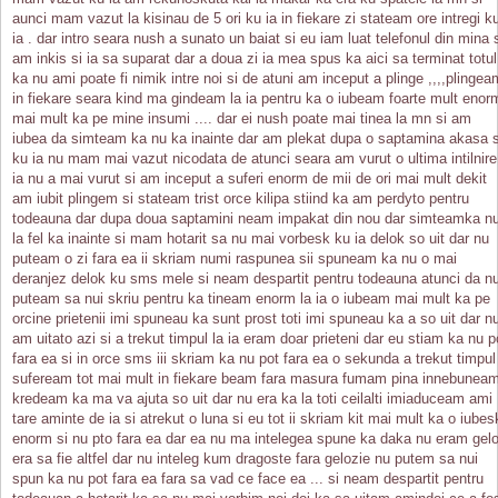
aunci mam vazut la kisinau de 5 ori ku ia in fiekare zi stateam ore intregi k
ia . dar intro seara nush a sunato un baiat si eu iam luat telefonul din mina 
am inkis si ia sa suparat dar a doua zi ia mea spus ka aici sa terminat totul
ka nu ami poate fi nimik intre noi si de atuni am inceput a plinge ,,,,plingea
in fiekare seara kind ma gindeam la ia pentru ka o iubeam foarte mult enor
mai mult ka pe mine insumi .... dar ei nush poate mai tinea la mn si am
iubea da simteam ka nu ka inainte dar am plekat dupa o saptamina akasa s
ku ia nu mam mai vazut nicodata de atunci seara am vurut o ultima intilnire
ia nu a mai vurut si am inceput a suferi enorm de mii de ori mai mult dekit
am iubit plingem si stateam trist orce kilipa stiind ka am perdyto pentru
todeauna dar dupa doua saptamini neam impakat din nou dar simteamka nu
la fel ka inainte si mam hotarit sa nu mai vorbesk ku ia delok so uit dar nu
puteam o zi fara ea ii skriam numi raspunea sii spuneam ka nu o mai
deranjez delok ku sms mele si neam despartit pentru todeauna atunci da n
puteam sa nui skriu pentru ka tineam enorm la ia o iubeam mai mult ka pe
orcine prietenii imi spuneau ka sunt prost toti imi spuneau ka a so uit dar n
am uitato azi si a trekut timpul la ia eram doar prieteni dar eu stiam ka nu p
fara ea si in orce sms iii skriam ka nu pot fara ea o sekunda a trekut timpul
sufeream tot mai mult in fiekare beam fara masura fumam pina innebunea
kredeam ka ma va ajuta so uit dar nu era ka la toti ceilalti imiaduceam ami
tare aminte de ia si atrekut o luna si eu tot ii skriam kit mai mult ka o iubes
enorm si nu pto fara ea dar ea nu ma intelegea spune ka daka nu eram gel
era sa fie altfel dar nu inteleg kum dragoste fara gelozie nu putem sa nui
spun ka nu pot fara ea fara sa vad ce face ea ... si neam despartit pentru