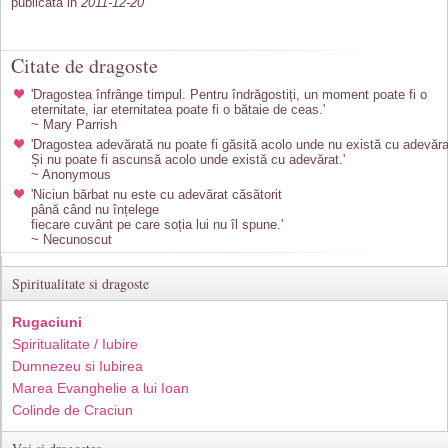
publicata in
2011-12-20
Citate de dragoste
'Dragostea înfrânge timpul. Pentru îndrăgostiți, un moment poate fi o
eternitate, iar eternitatea poate fi o bătaie de ceas.'
~ Mary Parrish
'Dragostea adevărată nu poate fi găsită acolo unde nu există cu adevăra
Și nu poate fi ascunsă acolo unde există cu adevărat.'
~ Anonymous
'Niciun bărbat nu este cu adevărat căsătorit
până când nu înțelege
fiecare cuvânt pe care soția lui nu îl spune.'
~ Necunoscut
Spiritualitate si dragoste
Rugaciuni
Spiritualitate / Iubire
Dumnezeu si Iubirea
Marea Evanghelie a lui Ioan
Colinde de Craciun