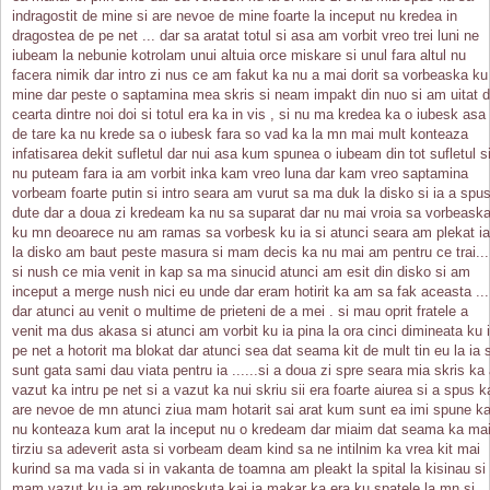
indragostit de mine si are nevoe de mine foarte la inceput nu kredea in
dragostea de pe net ... dar sa aratat totul si asa am vorbit vreo trei luni ne
iubeam la nebunie kotrolam unui altuia orce miskare si unul fara altul nu
facera nimik dar intro zi nus ce am fakut ka nu a mai dorit sa vorbeaska ku
mine dar peste o saptamina mea skris si neam impakt din nuo si am uitat 
cearta dintre noi doi si totul era ka in vis , si nu ma kredea ka o iubesk asa
de tare ka nu krede sa o iubesk fara so vad ka la mn mai mult konteaza
infatisarea dekit sufletul dar nui asa kum spunea o iubeam din tot sufletul s
nu puteam fara ia am vorbit inka kam vreo luna dar kam vreo saptamina
vorbeam foarte putin si intro seara am vurut sa ma duk la disko si ia a spu
dute dar a doua zi kredeam ka nu sa suparat dar nu mai vroia sa vorbeask
ku mn deoarece nu am ramas sa vorbesk ku ia si atunci seara am plekat ia
la disko am baut peste masura si mam decis ka nu mai am pentru ce trai...
si nush ce mia venit in kap sa ma sinucid atunci am esit din disko si am
inceput a merge nush nici eu unde dar eram hotirit ka am sa fak aceasta ...
dar atunci au venit o multime de prieteni de a mei . si mau oprit fratele a
venit ma dus akasa si atunci am vorbit ku ia pina la ora cinci dimineata ku 
pe net a hotorit ma blokat dar atunci sea dat seama kit de mult tin eu la ia s
sunt gata sami dau viata pentru ia ......si a doua zi spre seara mia skris ka
vazut ka intru pe net si a vazut ka nui skriu sii era foarte aiurea si a spus k
are nevoe de mn atunci ziua mam hotarit sai arat kum sunt ea imi spune k
nu konteaza kum arat la inceput nu o kredeam dar miaim dat seama ka ma
tirziu sa adeverit asta si vorbeam deam kind sa ne intilnim ka vrea kit mai
kurind sa ma vada si in vakanta de toamna am pleakt la spital la kisinau si
mam vazut ku ia am rekunoskuta kai ia makar ka era ku spatele la mn si