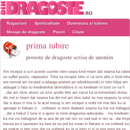
Rugaciuni
Spiritualitate
Dumnezeu si Iubirea
Mesaje de dragoste
Poezii
Citate
prima iubire
poveste de dragoste scrisa de anonim
Am inceput a scri aceste cuvinte intro seara kind miam dat seama ka iube
un suflet pustiu, nepasator. Totul sa inceput intro zi ca orce alta zi kind totu
era normal am inceput a adauga prieteni pe odnoklassniki,si intro klipa am
adaugat o fata nu kredeamkai dinmoldova si nu kredeam in totul ce va fi
...dar am skris atunci un sms acelei fete am vazut ka la komentarii skriau
din md si miam dat seama kai din md am skis salut nu mia raspuns la sms
dar a doua zi mia rs la acel mesaj si am inceput a vorbi tot mai des ku ia
aproape in fiekare zi ...vorbeam si numi dadeam seama ka ma voi indragos
...dar a trekut 1 luna si a ajuns la mine dragostea adevarata ...mu kredeam
ka ma voi indragosti de ia asa de pe net nici so vad real si nici ia.. dar timp
trecea eu ii spuneam ka fara ea nu pot ka vreau in fiekare zi sa vorbesk ku
ea makar si prin sms dar sa vorbesk ku ia si intro zi si ia mia spus ka sa