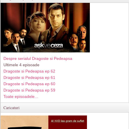
Despre serialul Dragoste si Pedeapsa
Ultimele 4 episoade
Dragoste si Pedeapsa ep 62
Dragoste si Pedeapsa ep 61
Dragoste si Pedeapsa ep 60
Dragoste si Pedeapsa ep 59
Toate episoadele...
Caricaturi