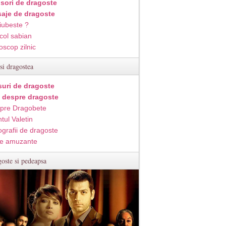
isori de dragoste
aje de dragoste
iubeste ?
col sabian
oscop zilnic
si dragostea
suri de dragoste
i despre dragoste
pre Dragobete
tul Valetin
ografii de dragoste
e amuzante
oste si pedeapsa