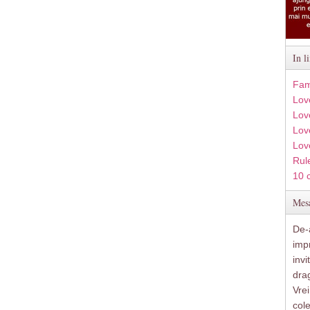
In l
Fam
Lov
Lov
Love
Lov
Rule
10 
Mesa
De-a
imp
inv
drag
Vre
col