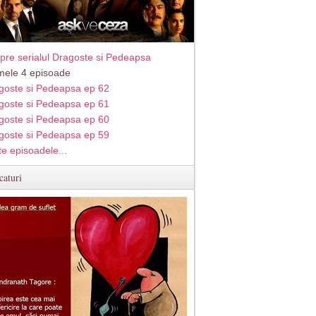
pre serialul Dragoste si Pedeapsa
imele 4 episoade
goste si Pedeapsa ep 62
goste si Pedeapsa ep 61
goste si Pedeapsa ep 60
goste si Pedeapsa ep 59
te episoadele...
caturi