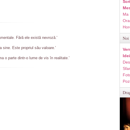
Scr
Mes
Ma 
Ora
Hor
mentale. Fără ele există nevroză.'
Noi 
a sine. Este propriul său valoare.'
Ver
Ide
 o parte dintr-o lume de vis în realitate.'
Des
Sfan
Fot
Poz
Drag