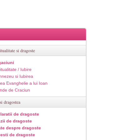
itualitate si dragoste
aciuni
itualitate / Iubire
nezeu si Iubirea
ea Evanghelie a lui Ioan
inde de Craciun
si dragostea
laratii de dragoste
zii de dragoste
ate despre dragoste
esti de dragoste