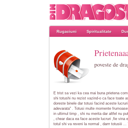
Rugaciuni
Spiritualitate
Dum
Prietenaaa
poveste de dra
E trist sa vezi ka cea mai buna prietena comuni
shi totushi nu rezist vazind-o ca face toate as
doreste binele dar totusi facind aceste lucruri
adevarata'' . Totusi multe momente frumoase 
in ultimul timp , shi nu merita dar altfel nu pu
, chear daca ea face aceste lucruri ,fie vina 
totul shi va reveni la normal , darrr totusiii ...