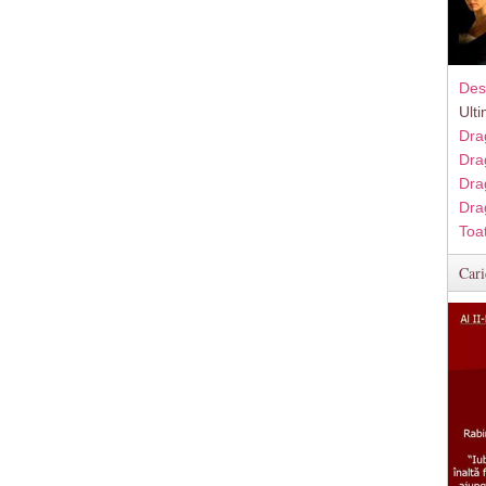
Des
Ult
Dra
Dra
Dra
Dra
Toa
Cari