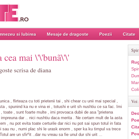
nezeu si Iubirea
Mesaje de dragoste
Poezii
Citate
Spir
 cea mai \'\'bunã\'\'
Rug
goste scrisa de diana
Spir
Dum
Mar
Col
Voi 
ca , flirteaza cu toti prietenii tai , shi chear cu unii mai special ,
ta , spunind ka nu e vina ei , totushi e urit sh nushtiu ce sa fac. Imi
 , toate , sunt foarte multe , imi provoaca dubii de asa ''prietena
Dec
impreuna dar .. nici nushtiu daca merita . Ne certam mult de la asta
Poe
tem , nu pot evita toate certurile dar nici nu pot sai spun totul in fata
Cit
ei sau nu , numi plac shi le urask enorm , sper ka ku timpul va trece
Pov
 Totul are un sfirºit ..dar nu vreau sa fie unul dur shi urit ...